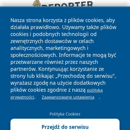
Nasza strona korzysta z plików cookies, aby
działała prawidłowo. Używamy także plików
cookies i podobnych technologii od
zewnętrznych dostawców w celach
analitycznych, marketingowych i
społecznościowych. Informacje te mogą być
przetwarzane również przez naszych
Copyright © 2026 wejherowski24.pl Wszystkie prawa
partnerów. Kontynuując korzystanie ze
zastrzeżone.
strony lub klikając „Przechodzę do serwisu",
wyrażasz zgodę na użycie dodatkowych
plików cookies zgodnie z naszą
polityką
Polityka
Polityka
.
.
News
Autorzy
prywatności
Zaawansowane ustawienia
Prywatności
Cookies
Polityka Cookies
Przejdź do serwisu