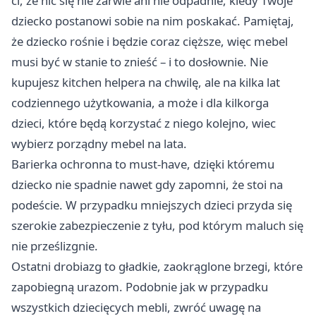
ci, że nic się nie zarwie ani nie odpadnie, kiedy Twoje
dziecko postanowi sobie na nim poskakać. Pamiętaj,
że dziecko rośnie i będzie coraz cięższe, więc mebel
musi być w stanie to znieść – i to dosłownie. Nie
kupujesz kitchen helpera na chwilę, ale na kilka lat
codziennego użytkowania, a może i dla kilkorga
dzieci, które będą korzystać z niego kolejno, wiec
wybierz porządny mebel na lata.
Barierka ochronna to must-have, dzięki któremu
dziecko nie spadnie nawet gdy zapomni, że stoi na
podeście. W przypadku mniejszych dzieci przyda się
szerokie zabezpieczenie z tyłu, pod którym maluch się
nie prześlizgnie.
Ostatni drobiazg to gładkie, zaokrąglone brzegi, które
zapobiegną urazom. Podobnie jak w przypadku
wszystkich dziecięcych mebli, zwróć uwagę na