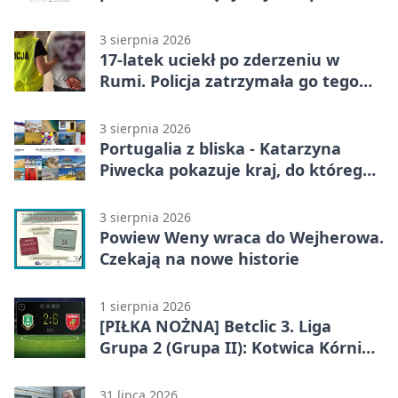
Portugalii
3 sierpnia 2026
17-latek uciekł po zderzeniu w
Rumi. Policja zatrzymała go tego
samego wieczoru
3 sierpnia 2026
Portugalia z bliska - Katarzyna
Piwecka pokazuje kraj, do którego
się wraca
3 sierpnia 2026
Powiew Weny wraca do Wejherowa.
Czekają na nowe historie
1 sierpnia 2026
[PIŁKA NOŻNA] Betclic 3. Liga
Grupa 2 (Grupa II): Kotwica Kórnik –
Wikęd Luzino 2:6
31 lipca 2026