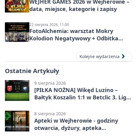
WEJHER GAMES 2026 w Wejherowie –
data, miejsce, kategorie i zapisy
22 sierpnia 2026, 11:00
FotoAlchemia: warsztat
Mokry
Kolodion Negatywowy + Odbitka
Albuminowa
w Wejherowie
Kolejne wydarzenia
Ostatnie Artykuły
9 sierpnia 2026
[PIŁKA NOŻNA] Wikęd Luzino –
Bałtyk Koszalin 1:1 w Betclic 3. Liga
Grupa 2 (Grupa II). Gospodarze
uratowali punkt w 90. minucie
8 sierpnia 2026
Apteki w Wejherowie - godziny
otwarcia, dyżury, apteka
całodobowa