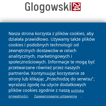
Nasza strona korzysta z plików cookies, aby
działała prawidłowo. Używamy także plików
cookies i podobnych technologii od
zewnętrznych dostawców w celach
Copyright © 2026 wejherowski24.pl Wszystkie prawa
analitycznych, marketingowych i
zastrzeżone.
społecznościowych. Informacje te mogą być
przetwarzane również przez naszych
partnerów. Kontynuując korzystanie ze
Polityka
Polityka
News
Autorzy
strony lub klikając „Przechodzę do serwisu",
Prywatności
Cookies
wyrażasz zgodę na użycie dodatkowych
plików cookies zgodnie z naszą
polityką
.
.
prywatności
Zaawansowane ustawienia