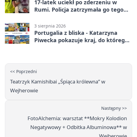
17-latek uciekł po zderzeniu w
Rumi. Policja zatrzymała go tego
samego wieczoru
3 sierpnia 2026
Portugalia z bliska - Katarzyna
Piwecka pokazuje kraj, do którego
się wraca
<< Poprzedni
Teatrzyk Kamishibai „Śpiąca królewna” w
Wejherowie
Następny >>
FotoAlchemia: warsztat **Mokry Kolodion
Negatywowy + Odbitka Albuminowa** w
Wejherowie