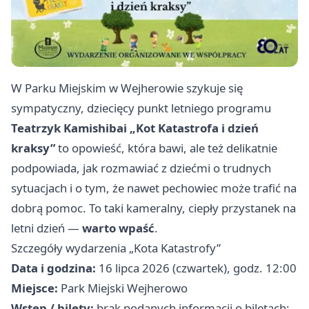
W Parku Miejskim w Wejherowie szykuje się
sympatyczny, dziecięcy punkt letniego programu
Teatrzyk Kamishibai „Kot Katastrofa i dzień
kraksy”
to opowieść, która bawi, ale też delikatnie
podpowiada, jak rozmawiać z dziećmi o trudnych
sytuacjach i o tym, że nawet pechowiec może trafić na
dobrą pomoc. To taki kameralny, ciepły przystanek na
letni dzień —
warto wpaść
.
Szczegóły wydarzenia „Kota Katastrofy”
Data i godzina:
16 lipca 2026 (czwartek), godz. 12:00
Miejsce:
Park Miejski Wejherowo
Wstęp / bilety:
brak podanych informacji o biletach;