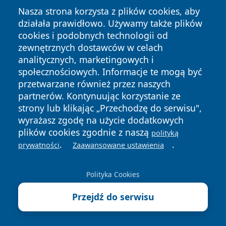
Nasza strona korzysta z plików cookies, aby
działała prawidłowo. Używamy także plików
cookies i podobnych technologii od
zewnętrznych dostawców w celach
analitycznych, marketingowych i
społecznościowych. Informacje te mogą być
przetwarzane również przez naszych
Copyright © 2026 wejherowski24.pl Wszystkie prawa
zastrzeżone.
partnerów. Kontynuując korzystanie ze
strony lub klikając „Przechodzę do serwisu",
wyrażasz zgodę na użycie dodatkowych
Polityka
Polityka
plików cookies zgodnie z naszą
polityką
News
Autorzy
Prywatności
Cookies
.
.
prywatności
Zaawansowane ustawienia
Polityka Cookies
Przejdź do serwisu