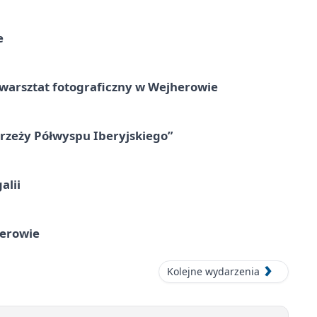
e
rsztat fotograficzny w Wejherowie
zeży Półwyspu Iberyjskiego”
alii
herowie
Kolejne wydarzenia