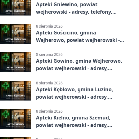
Apteki Gniewino, powiat
wejherowski - adresy, telefony,
godziny otwarcia
8 sierpnia 2026
Apteki Gościcino, gmina
Wejherowo, powiat wejherowski -
adresy, telefony, godziny otwarcia
8 sierpnia 2026
Apteki Gowino, gmina Wejherowo,
powiat wejherowski - adresy,
telefony, godziny otwarcia
8 sierpnia 2026
Apteki Kębłowo, gmina Luzino,
powiat wejherowski - adresy,
telefony, godziny otwarcia
8 sierpnia 2026
Apteki Kielno, gmina Szemud,
powiat wejherowski - adresy,
telefony, godziny otwarcia