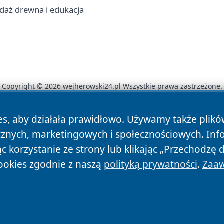
daż drewna i edukacja
Copyright © 2026 wejherowski24.pl Wszystkie prawa zastrzeżone.
es, aby działała prawidłowo. Używamy także plik
News
Autorzy
Polityka Prywatności
Polityka Cookie
cznych, marketingowych i społecznościowych. Inf
 korzystanie ze strony lub klikając „Przechodzę 
ookies zgodnie z naszą
polityką prywatności
.
Zaaw