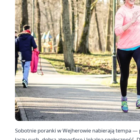
Sobotnie poranki w Wejherowie nabierają tempa — 
łączy ruch, dobrą atmosferę i lokalną społeczność.