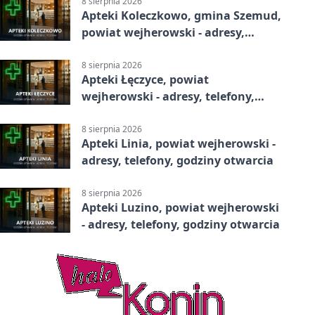
8 sierpnia 2026
Apteki Koleczkowo, gmina Szemud,
powiat wejherowski - adresy,
telefony, godziny otwarcia
8 sierpnia 2026
Apteki Łęczyce, powiat
wejherowski - adresy, telefony,
godziny otwarcia
8 sierpnia 2026
Apteki Linia, powiat wejherowski -
adresy, telefony, godziny otwarcia
8 sierpnia 2026
Apteki Luzino, powiat wejherowski
- adresy, telefony, godziny otwarcia