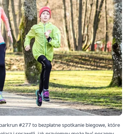
parkrun #277 to bezpłatne spotkanie biegowe, które
 Dołącz i sprawdź, jak przyjemny może być poranny