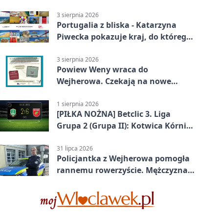
samego wieczoru
3 sierpnia 2026
Portugalia z bliska - Katarzyna
Piwecka pokazuje kraj, do którego
się wraca
3 sierpnia 2026
Powiew Weny wraca do
Wejherowa. Czekają na nowe
historie
1 sierpnia 2026
[PIŁKA NOŻNA] Betclic 3. Liga
Grupa 2 (Grupa II): Kotwica Kórnik
– Wikęd Luzino 2:6
31 lipca 2026
Policjantka z Wejherowa pomogła
rannemu rowerzyście. Mężczyzna
miał blisko 3 promile