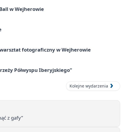
Ball w Wejherowie
e
rsztat fotograficzny w Wejherowie
zeży Półwyspu Iberyjskiego”
Kolejne wydarzenia
nąć z gafy”