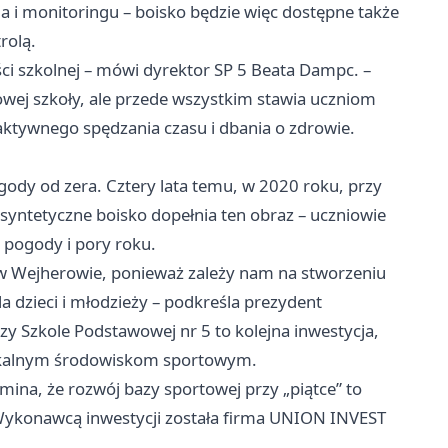
ia i monitoringu – boisko będzie więc dostępne także
rolą.
ści szkolnej – mówi dyrektor SP 5 Beata Dampc. –
owej szkoły, ale przede wszystkim stawia uczniom
aktywnego spędzania czasu i dbania o zdrowie.
ody od zera. Cztery lata temu, w 2020 roku, przy
yntetyczne boisko dopełnia ten obraz – uczniowie
 pogody i pory roku.
w Wejherowie, ponieważ zależy nam na stworzeniu
a dzieci i młodzieży – podkreśla prezydent
y Szkole Podstawowej nr 5 to kolejna inwestycja,
lokalnym środowiskom sportowym.
ina, że rozwój bazy sportowej przy „piątce” to
Wykonawcą inwestycji została firma UNION INVEST