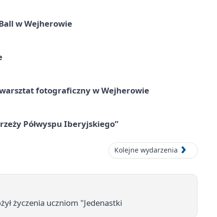
Ball w Wejherowie
e
rsztat fotograficzny w Wejherowie
zeży Półwyspu Iberyjskiego”
Kolejne wydarzenia
ożył życzenia uczniom "Jedenastki