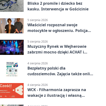
Blisko 2 promile i dziecko bez
kasku. Interwencja w Gościcinie
5 sierpnia 2026
Właściciel rozpoznał swoje
motocykle w ogłoszeniu. Policja
czekała na sprzedawcę
5 sierpnia 2026
Muzyczny Rynek w Wejherowie
zabrzmi mocno dzięki ACHAT i
Samochodówka Band
4 sierpnia 2026
Bezpłatny polski dla
cudzoziemców. Zajęcia także online
z Wejherowa
4 sierpnia 2026
WCK - Filharmonia zaprasza na
wakacje z ilustracją i własną
opowieścią