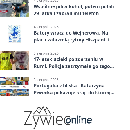
4 sierpnia 2026
Wspólnie pili alkohol, potem pobili
29-latka i zabrali mu telefon
4 sierpnia 2026
Batory wraca do Wejherowa. Na
placu zabrzmią rytmy Hiszpanii i
Portugalii
3 sierpnia 2026
17-latek uciekł po zderzeniu w
Rumi. Policja zatrzymała go tego
samego wieczoru
3 sierpnia 2026
Portugalia z bliska - Katarzyna
Piwecka pokazuje kraj, do którego
się wraca