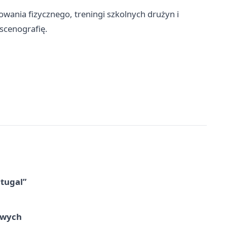
owania fizycznego, treningi szkolnych drużyn i
 scenografię.
tugal”
owych