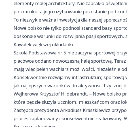
elementy małej architektury. Nie zabrakło oświetlen
po zmroku, a jego użytkowanie pozostanie pod kont
To niezwykle ważna inwestycja dla naszej społeczno
Nowe boisko nie tylko podnosi standard bazy sport
doskonałe warunki do rozwijania pasji sportowych, 
Kawałek większej układanki
Szkoła Podstawowa nr 5 nie zaczyna sportowej przyg
placówce oddano nowoczesną halę sportową. Teraz s
mają więc pełen wachlarz możliwości, niezależnie od
Konsekwentnie rozwijamy infrastrukturę sportową 
jak najlepszych warunków do aktywności fizycznej dl
Wejherowa Krzysztof Hildebrandt. – Nowe boisko prz
która będzie służyła uczniom, mieszkańcom oraz 
Zastępca prezydenta Arkadiusz Kraszkiewicz przypom
proces zaplanowany i konsekwentnie realizowany. 
Sp. z o.o. z Łubiany.