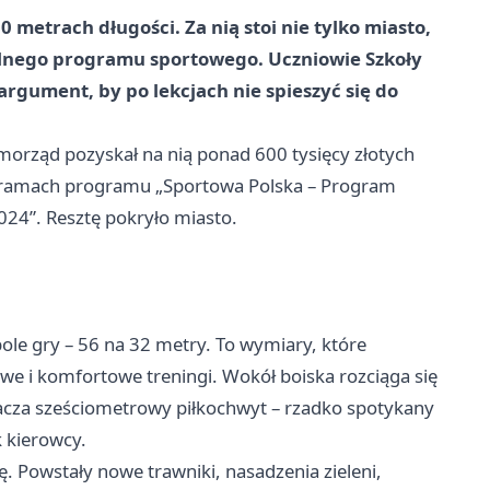
0 metrach długości. Za nią stoi nie tylko miasto,
ralnego programu sportowego. Uczniowie Szkoły
rgument, by po lekcjach nie spieszyć się do
amorząd pozyskał na nią ponad 600 tysięcy złotych
 w ramach programu „Sportowa Polska – Program
2024”. Resztę pokryło miasto.
le gry – 56 na 32 metry. To wymiary, które
 i komfortowe treningi. Wokół boiska rozciąga się
acza sześciometrowy piłkochwyt – rzadko spotykany
k kierowcy.
 Powstały nowe trawniki, nasadzenia zieleni,