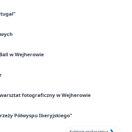
tugal”
owych
Ball w Wejherowie
e
rsztat fotograficzny w Wejherowie
zeży Półwyspu Iberyjskiego”
Kolejne wydarzenia