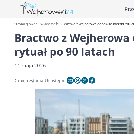
Prz
Strona główna
Wiadomości
Bractwo z Wejherowa odnowiło morski rytuał 
Bractwo z Wejherowa 
rytuał po 90 latach
11 maja 2026
2 min czytania
Udostępnij