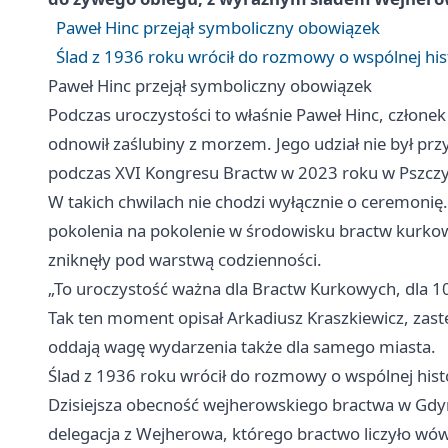
Paweł Hinc przejął symboliczny obowiązek
Ślad z 1936 roku wrócił do rozmowy o wspólnej hist
Paweł Hinc przejął symboliczny obowiązek
Podczas uroczystości to właśnie Paweł Hinc, człon
odnowił zaślubiny z morzem. Jego udział nie był prz
podczas XVI Kongresu Bractw w 2023 roku w Pszczyni
W takich chwilach nie chodzi wyłącznie o ceremonię. 
pokolenia na pokolenie w środowisku bractw kurkowy
zniknęły pod warstwą codzienności.
„To uroczystość ważna dla Bractw Kurkowych, dla 100
Tak ten moment opisał Arkadiusz Kraszkiewicz, zas
oddają wagę wydarzenia także dla samego miasta.
Ślad z 1936 roku wrócił do rozmowy o wspólnej histo
Dzisiejsza obecność wejherowskiego bractwa w
Gdy
delegacja z Wejherowa, którego bractwo liczyło wówc