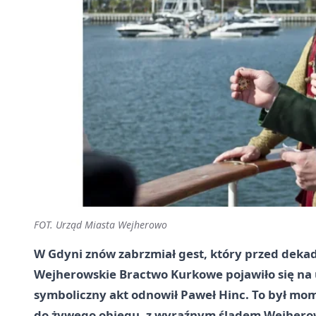
FOT. Urząd Miasta Wejherowo
W Gdyni znów zabrzmiał gest, który przed deka
Wejherowskie Bractwo Kurkowe pojawiło się na u
symboliczny akt odnowił Paweł Hinc. To był mome
do żywego obiegu, z wyraźnym śladem Wejhero