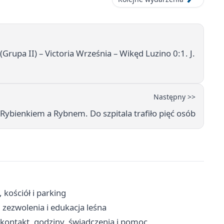
Grupa II) – Victoria Września – Wikęd Luzino 0:1. J.
Następny >>
ybienkiem a Rybnem. Do szpitala trafiło pięć osób
 kościół i parking
zezwolenia i edukacja leśna
ontakt, godziny, świadczenia i pomoc