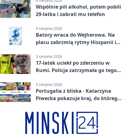
4 sierpnia 2026
Wspólnie pili alkohol, potem pobili
29-latka i zabrali mu telefon
4 sierpnia 2026
Batory wraca do Wejherowa. Na
placu zabrzmią rytmy Hiszpanii i
Portugalii
3 sierpnia 2026
17-latek uciekł po zderzeniu w
Rumi. Policja zatrzymała go tego
samego wieczoru
3 sierpnia 2026
Portugalia z bliska - Katarzyna
Piwecka pokazuje kraj, do którego
się wraca