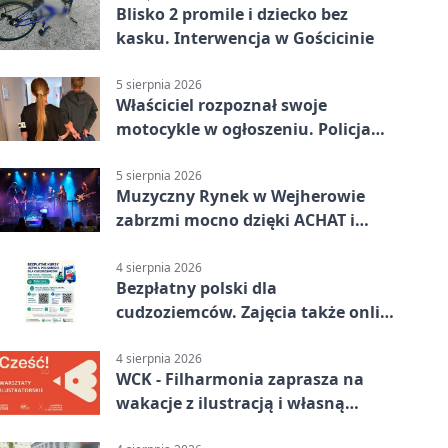
Blisko 2 promile i dziecko bez
kasku. Interwencja w Gościcinie
5 sierpnia 2026
Właściciel rozpoznał swoje
motocykle w ogłoszeniu. Policja
czekała na sprzedawcę
5 sierpnia 2026
Muzyczny Rynek w Wejherowie
zabrzmi mocno dzięki ACHAT i
Samochodówka Band
4 sierpnia 2026
Bezpłatny polski dla
cudzoziemców. Zajęcia także online
z Wejherowa
4 sierpnia 2026
WCK - Filharmonia zaprasza na
wakacje z ilustracją i własną
opowieścią