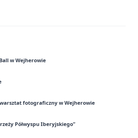
Ball w Wejherowie
e
rsztat fotograficzny w Wejherowie
zeży Półwyspu Iberyjskiego”