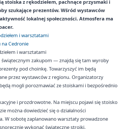
 stoiska z rękodziełem, pachnące przysmaki i
osoby szukające prezentów. Wśród wystawców
i aktywność lokalnej społeczności. Atmosfera ma
pacer.
dziełem i warsztatami
 na Cedronie
ziełem i warsztatami
, świątecznym zakupom — znajdą się tam wyroby
prezenty pod choinkę. Towarzyszyć im będą
ane przez wystawców z regionu. Organizatorzy
 będą mogli porozmawiać ze stoiskami i bezpośrednio
cyjne i prozdrowotne. Na miejscu pojawi się stoisko
dzie można dowiedzieć się o działalności
wia. W sobotę zaplanowano warsztaty prowadzone
snoręcznie wykonać świąteczne stroiki.