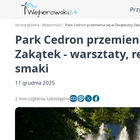
Prz
Strona główna
Wiadomości
Park Cedron przemienia się w Świąteczny Zakąt
Park Cedron przemieni
Zakątek - warsztaty, r
smaki
11 grudnia 2025
2 min czytania
Udostępnij