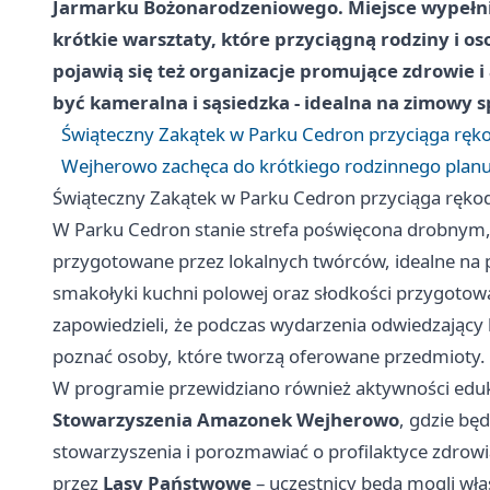
Jarmarku Bożonarodzeniowego. Miejsce wypełnią
krótkie warsztaty, które przyciągną rodziny i 
pojawią się też organizacje promujące zdrowie 
być kameralna i sąsiedzka - idealna na zimowy s
Świąteczny Zakątek w Parku Cedron przyciąga ręko
Wejherowo zachęca do krótkiego rodzinnego planu
Świąteczny Zakątek w Parku Cedron przyciąga rękod
W Parku Cedron stanie strefa poświęcona drobnym
przygotowane przez lokalnych twórców, idealne na 
smakołyki kuchni polowej oraz słodkości przygotow
zapowiedzieli, że podczas wydarzenia odwiedzający
poznać osoby, które tworzą oferowane przedmioty.
W programie przewidziano również aktywności eduka
Stowarzyszenia Amazonek Wejherowo
, gdzie bę
stowarzyszenia i porozmawiać o profilaktyce zdro
przez
Lasy Państwowe
– uczestnicy będą mogli wła