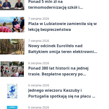
Ponad 5 mln zł na
termomodernizację szkół i
obiektów w Wejherowie
7 sierpnia 2026
Plaża w Lubiatowie zamieniła się w
lekcję bezpieczeństwa
7 sierpnia 2026
Nowy odcinek EuroVelo nad
Bałtykiem omija teren elektrowni
jądrowej
6 sierpnia 2026
Ponad 380 lat historii na jednej
trasie. Bezpłatne spacery po
Wejherowie
6 sierpnia 2026
Jednego wieczoru Kaszuby i
Portugalia spotkają się na placu w
Wejherowie
6 sierpnia 2026