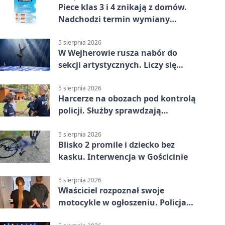
Piece klas 3 i 4 znikają z domów.
Nadchodzi termin wymiany
ogrzewania
5 sierpnia 2026
W Wejherowie rusza nabór do
sekcji artystycznych. Liczy się
kolejność
5 sierpnia 2026
Harcerze na obozach pod kontrolą
policji. Służby sprawdzają
gotowość
5 sierpnia 2026
Blisko 2 promile i dziecko bez
kasku. Interwencja w Gościcinie
5 sierpnia 2026
Właściciel rozpoznał swoje
motocykle w ogłoszeniu. Policja
czekała na sprzedawcę