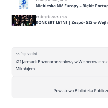
15 sierpnia 2026, 20:00
Niebieska Nić Europy – Błękit Portug
16 sierpnia 2026, 17:00
KONCERT LETNI | Zespół GIS w Wej
<< Poprzedni
XII Jarmark Bożonarodzeniowy w Wejherowie rozś
Mikołajem
Powiatowa Biblioteka Publicz