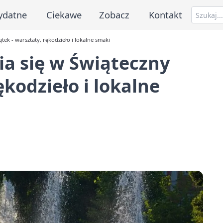
ydatne
Ciekawe
Zobacz
Kontakt
ek - warsztaty, rękodzieło i lokalne smaki
a się w Świąteczny
ękodzieło i lokalne