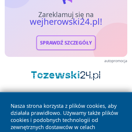
Zareklamuj się na
wejherowski24.pl!
SPRAWDŹ SZCZEGÓŁY
autopromocja
Nasza strona korzysta z plików cookies, aby
działała prawidłowo. Używamy także plików
cookies i podobnych technologii od
zewnętrznych dostawców w celach
Copyright © 2026 wejherowski24.pl Wszystkie prawa