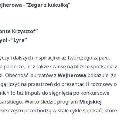
jherowa
-
“Zegar z kukułką”
onte Krzysztof”
yni
-
“Lyra”
zyli dalszych inspiracji oraz twórczego zapału.
 papierze, lecz także szansę na bliższe spotkania z
eki. Obecność laureatów z
Wejherowa
pokazuje, że
mogą liczyć na przestrzeń do prezentacji i rozmowy o
dnich to też impuls do sięgnięcia po konkursowe
isarskiego. Warto śledzić program
Miejskiej
kie często przechodzą w stałe cykle spotkań, które