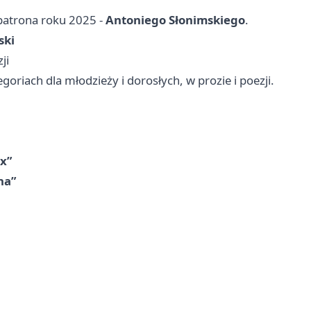
 patrona roku 2025 -
Antoniego Słonimskiego
.
ski
ji
oriach dla młodzieży i dorosłych, w prozie i poezji.
x”
na”