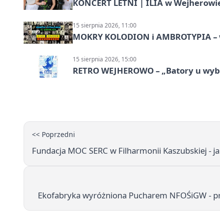
KONCERT LETNI | ILIA w Wejherowi
15 sierpnia 2026, 11:00
MOKRY KOLODION i AMBROTYPIA – wa
15 sierpnia 2026, 15:00
RETRO WEJHEROWO – „Batory u wybr
<< Poprzedni
Fundacja MOC SERC w Filharmonii Kaszubskiej - j
Ekofabryka wyróżniona Pucharem NFOŚiGW - pr