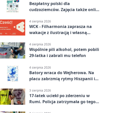
Bezpłatny polski dla
cudzoziemców. Zajęcia także online
z Wejherowa
4 sierpnia 2026
WCK - Filharmonia zaprasza na
wakacje z ilustracją i własną
opowieścią
4 sierpnia 2026
Wspólnie pili alkohol, potem pobili
29-latka i zabrali mu telefon
4 sierpnia 2026
Batory wraca do Wejherowa. Na
placu zabrzmią rytmy Hiszpanii i
Portugalii
3 sierpnia 2026
17-latek uciekł po zderzeniu w
Rumi. Policja zatrzymała go tego
samego wieczoru