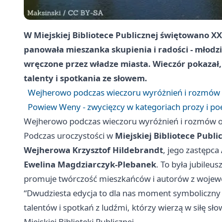
W Miejskiej Bibliotece Publicznej świętowano X
panowała mieszanka skupienia i radości - młodzi
wręczone przez władze miasta. Wieczór pokazał,
talenty i spotkania ze słowem.
Wejherowo podczas wieczoru wyróżnień i rozmów o
Powiew Weny - zwycięzcy w kategoriach prozy i poe
Wejherowo podczas wieczoru wyróżnień i rozmów o 
Podczas uroczystości w
Miejskiej Bibliotece Publi
Wejherowa Krzysztof Hildebrandt
, jego zastępca
Ewelina Magdziarczyk-Plebanek
. To była jubileu
promuje twórczość mieszkańców i autorów z woje
“Dwudziesta edycja to dla nas moment symboliczny
talentów i spotkań z ludźmi, którzy wierzą w siłę sło
Miejskiej Biblioteki Publicznej