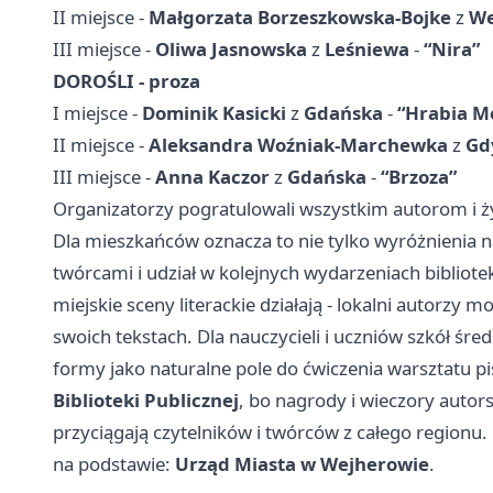
II miejsce -
Małgorzata Borzeszkowska-Bojke
z
We
III miejsce -
Oliwa Jasnowska
z
Leśniewa
-
“Nira”
DOROŚLI - proza
I miejsce -
Dominik Kasicki
z
Gdańska
-
“Hrabia M
II miejsce -
Aleksandra Woźniak-Marchewka
z
Gd
III miejsce -
Anna Kaczor
z
Gdańska
-
“Brzoza”
Organizatorzy pogratulowali wszystkim autorom i życ
Dla mieszkańców oznacza to nie tylko wyróżnienia na
twórcami i udział w kolejnych wydarzeniach bibliot
miejskie sceny literackie działają - lokalni autorzy 
swoich tekstach. Dla nauczycieli i uczniów szkół śre
formy jako naturalne pole do ćwiczenia warsztatu p
Biblioteki Publicznej
, bo nagrody i wieczory autors
przyciągają czytelników i twórców z całego regionu.
na podstawie:
Urząd Miasta w Wejherowie
.