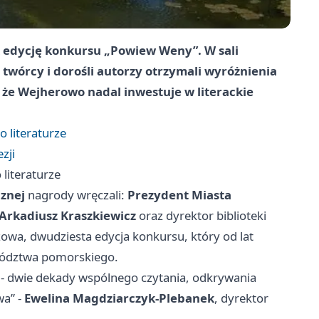
X edycję konkursu „Powiew Weny”. W sali
 twórcy i dorośli autorzy otrzymali wyróżnienia
 że Wejherowo nadal inwestuje w literackie
 literaturze
zji
literaturze
cznej
nagrody wręczali:
Prezydent Miasta
Arkadiusz Kraszkiewicz
oraz dyrektor biblioteki
szowa, dwudziesta edycja konkursu, który od lat
wództwa pomorskiego.
 - dwie dekady wspólnego czytania, odkrywania
wa” -
Ewelina Magdziarczyk-Plebanek
, dyrektor