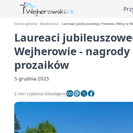
Prz
Strona główna
Wiadomości
Laureaci jubileuszowego Powiewu Weny w We
Laureaci jubileuszow
Wejherowie - nagrody 
prozaików
5 grudnia 2025
2 min czytania
Udostępnij