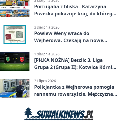
3 sierpnia 2026
Portugalia z bliska - Katarzyna
Piwecka pokazuje kraj, do którego
się wraca
3 sierpnia 2026
Powiew Weny wraca do
Wejherowa. Czekają na nowe
historie
1 sierpnia 2026
[PIŁKA NOŻNA] Betclic 3. Liga
Grupa 2 (Grupa II): Kotwica Kórnik
– Wikęd Luzino 2:6
31 lipca 2026
Policjantka z Wejherowa pomogła
rannemu rowerzyście. Mężczyzna
miał blisko 3 promile