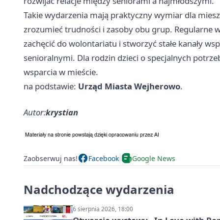
rozwijać relacje między seniorami a najmłodszymi.
Takie wydarzenia mają praktyczny wymiar dla mieszk
zrozumieć trudności i zasoby obu grup. Regularne 
zachęcić do wolontariatu i stworzyć stałe kanały w
senioralnymi. Dla rodzin dzieci o specjalnych potrze
wsparcia w mieście.
na podstawie:
Urząd Miasta Wejherowo
.
Autor:
krystian
Zaobserwuj nas!
Facebook
Google News
Nadchodzące wydarzenia
6 sierpnia 2026, 18:00