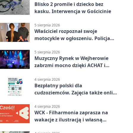
Blisko 2 promile i dziecko bez
kasku. Interwencja w Gościcinie
5 sierpnia 2026
Właściciel rozpoznał swoje
motocykle w ogłoszeniu. Policja
czekała na sprzedawcę
5 sierpnia 2026
Muzyczny Rynek w Wejherowie
zabrzmi mocno dzięki ACHAT i
Samochodówka Band
4 sierpnia 2026
Bezpłatny polski dla
cudzoziemców. Zajęcia także online
z Wejherowa
4 sierpnia 2026
WCK - Filharmonia zaprasza na
wakacje z ilustracją i własną
opowieścią