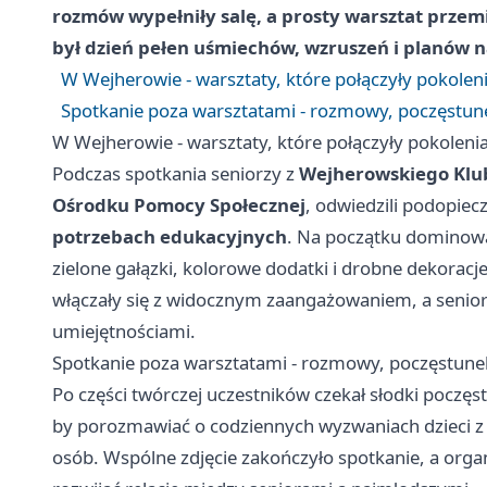
rozmów wypełniły salę, a prosty warsztat przem
był dzień pełen uśmiechów, wzruszeń i planów n
W Wejherowie - warsztaty, które połączyły pokolen
Spotkanie poza warsztatami - rozmowy, poczęstune
W Wejherowie - warsztaty, które połączyły pokoleni
Podczas spotkania seniorzy z
Wejherowskiego Klub
Ośrodku Pomocy Społecznej
, odwiedzili podopie
potrzebach edukacyjnych
. Na początku dominowa
zielone gałązki, kolorowe dodatki i drobne dekoracj
włączały się z widocznym zaangażowaniem, a seniorzy
umiejętnościami.
Spotkanie poza warsztatami - rozmowy, poczęstunek
Po części twórczej uczestników czekał słodki poczę
by porozmawiać o codziennych wyzwaniach dzieci z
osób. Wspólne zdjęcie zakończyło spotkanie, a organ