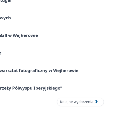
tugal”
owych
Ball w Wejherowie
e
rsztat fotograficzny w Wejherowie
zeży Półwyspu Iberyjskiego”
Kolejne wydarzenia