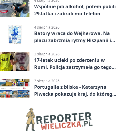
4 sierpnia 2026
Wspólnie pili alkohol, potem pobili
29-latka i zabrali mu telefon
4 sierpnia 2026
Batory wraca do Wejherowa. Na
placu zabrzmią rytmy Hiszpanii i
Portugalii
3 sierpnia 2026
17-latek uciekł po zderzeniu w
Rumi. Policja zatrzymała go tego
samego wieczoru
3 sierpnia 2026
Portugalia z bliska - Katarzyna
Piwecka pokazuje kraj, do którego
się wraca