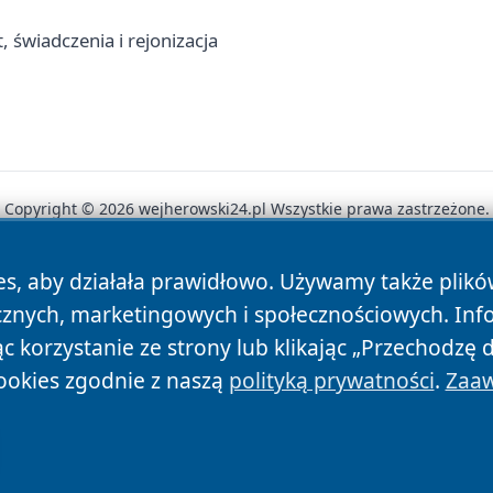
 świadczenia i rejonizacja
Copyright © 2026 wejherowski24.pl Wszystkie prawa zastrzeżone.
es, aby działała prawidłowo. Używamy także plik
News
Autorzy
Polityka Prywatności
Polityka Cookie
cznych, marketingowych i społecznościowych. Inf
 korzystanie ze strony lub klikając „Przechodzę 
ookies zgodnie z naszą
polityką prywatności
.
Zaaw