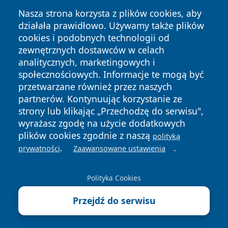
Nasza strona korzysta z plików cookies, aby
działała prawidłowo. Używamy także plików
cookies i podobnych technologii od
zewnętrznych dostawców w celach
Copyright © 2026 wejherowski24.pl Wszystkie prawa
analitycznych, marketingowych i
zastrzeżone.
społecznościowych. Informacje te mogą być
przetwarzane również przez naszych
partnerów. Kontynuując korzystanie ze
Polityka
Polityka
News
Autorzy
strony lub klikając „Przechodzę do serwisu",
Prywatności
Cookies
wyrażasz zgodę na użycie dodatkowych
plików cookies zgodnie z naszą
polityką
.
.
prywatności
Zaawansowane ustawienia
Polityka Cookies
Przejdź do serwisu