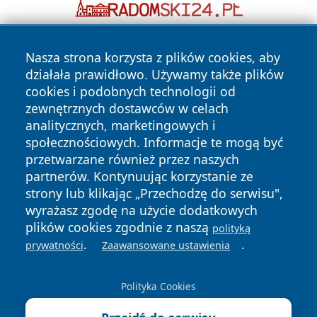
Nasza strona korzysta z plików cookies, aby
działała prawidłowo. Używamy także plików
cookies i podobnych technologii od
zewnętrznych dostawców w celach
analitycznych, marketingowych i
Copyright © 2026 wejherowski24.pl Wszystkie prawa
społecznościowych. Informacje te mogą być
zastrzeżone.
przetwarzane również przez naszych
partnerów. Kontynuując korzystanie ze
strony lub klikając „Przechodzę do serwisu",
Polityka
Polityka
News
Autorzy
wyrażasz zgodę na użycie dodatkowych
Prywatności
Cookies
plików cookies zgodnie z naszą
polityką
.
.
prywatności
Zaawansowane ustawienia
Polityka Cookies