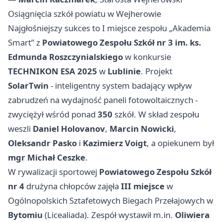
Osiągnięcia szkół powiatu w Wejherowie
Najgłośniejszy sukces to I miejsce zespołu „Akademia
Smart” z
Powiatowego Zespołu Szkół nr 3 im. ks.
Edmunda Roszczynialskiego
w konkursie
TECHNIKON ESA 2025
w
Lublinie
. Projekt
SolarTwin
- inteligentny system badający wpływ
zabrudzeń na wydajność paneli fotowoltaicznych -
zwyciężył wśród ponad
350
szkół. W skład zespołu
weszli
Daniel Holovanov
,
Marcin Nowicki
,
Oleksandr Pasko
i
Kazimierz Voigt
, a opiekunem był
mgr Michał Ceszke
.
W rywalizacji sportowej
Powiatowego Zespołu Szkół
nr 4
drużyna chłopców zajęła
III miejsce
w
Ogólnopolskich Sztafetowych Biegach Przełajowych w
Bytomiu
(Licealiada). Zespół wystawił m.in.
Oliwiera