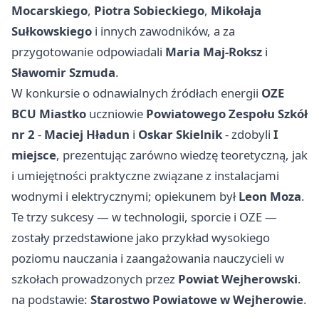
Mocarskiego
,
Piotra Sobieckiego
,
Mikołaja
Sułkowskiego
i innych zawodników, a za
przygotowanie odpowiadali
Maria Maj-Roksz
i
Sławomir Szmuda
.
W konkursie o odnawialnych źródłach energii
OZE
BCU Miastko
uczniowie
Powiatowego Zespołu Szkół
nr 2
-
Maciej Hładun
i
Oskar Skielnik
- zdobyli
I
miejsce
, prezentując zarówno wiedzę teoretyczną, jak
i umiejętności praktyczne związane z instalacjami
wodnymi i elektrycznymi; opiekunem był
Leon Moza
.
Te trzy sukcesy — w technologii, sporcie i OZE —
zostały przedstawione jako przykład wysokiego
poziomu nauczania i zaangażowania nauczycieli w
szkołach prowadzonych przez
Powiat Wejherowski
.
na podstawie:
Starostwo Powiatowe w Wejherowie
.