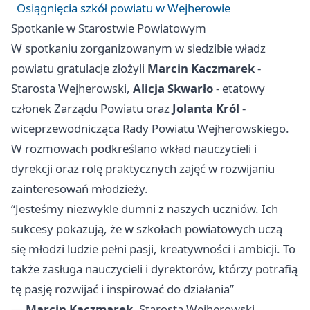
Osiągnięcia szkół powiatu w Wejherowie
Spotkanie w Starostwie Powiatowym
W spotkaniu zorganizowanym w siedzibie władz
powiatu gratulacje złożyli
Marcin Kaczmarek
-
Starosta Wejherowski,
Alicja Skwarło
- etatowy
członek Zarządu Powiatu oraz
Jolanta Król
-
wiceprzewodnicząca Rady Powiatu Wejherowskiego.
W rozmowach podkreślano wkład nauczycieli i
dyrekcji oraz rolę praktycznych zajęć w rozwijaniu
zainteresowań młodzieży.
“Jesteśmy niezwykle dumni z naszych uczniów. Ich
sukcesy pokazują, że w szkołach powiatowych uczą
się młodzi ludzie pełni pasji, kreatywności i ambicji. To
także zasługa nauczycieli i dyrektorów, którzy potrafią
tę pasję rozwijać i inspirować do działania”
—
Marcin Kaczmarek
, Starosta Wejherowski