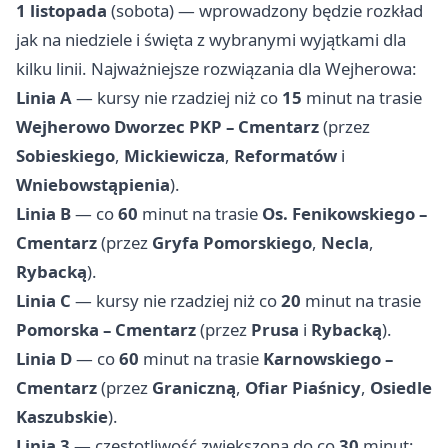
1 listopada
(sobota) — wprowadzony będzie rozkład
jak na niedziele i święta z wybranymi wyjątkami dla
kilku linii. Najważniejsze rozwiązania dla Wejherowa:
Linia A
— kursy nie rzadziej niż co
15
minut na trasie
Wejherowo Dworzec PKP – Cmentarz
(przez
Sobieskiego
,
Mickiewicza
,
Reformatów
i
Wniebowstąpienia
).
Linia B
— co
60
minut na trasie
Os. Fenikowskiego –
Cmentarz
(przez
Gryfa Pomorskiego
,
Necla
,
Rybacką
).
Linia C
— kursy nie rzadziej niż co
20
minut na trasie
Pomorska – Cmentarz
(przez
Prusa
i
Rybacką
).
Linia D
— co
60
minut na trasie
Karnowskiego –
Cmentarz
(przez
Graniczną
,
Ofiar Piaśnicy
,
Osiedle
Kaszubskie
).
Linia 3
— częstotliwość zwiększona do co
30
minut;