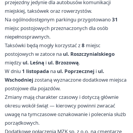
przejezdny jedynie dla autobusów komunikacji
miejskiej, taksówek oraz rowerzystów.
Na ogólnodostępnym parkingu przygotowano
31
miejsc postojowych przeznaczonych dla osób
niepełnosprawnych.
Taksówki będą mogły korzystać z
8
miejsc
postojowych w zatoce na
ul. Roszczynialskiego
między
ul. Leśną
i
ul. Brzozową
.
W dniu
1 listopada
na
ul. Poprzecznej
i
ul.
Wschodniej
zostaną wyznaczone dodatkowe miejsca
postojowe dla pojazdów.
Zmiany mają charakter czasowy i dotyczą głównie
okresu wokół świąt — kierowcy powinni zwracać
uwagę na tymczasowe oznakowanie i polecenia służb
porządkowych.
Dodatkowe połączenia MZK sp. z o.o. na cmentarze