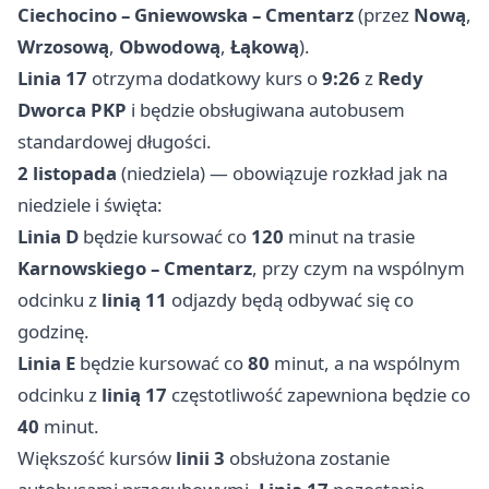
Ciechocino – Gniewowska – Cmentarz
(przez
Nową
,
Wrzosową
,
Obwodową
,
Łąkową
).
Linia 17
otrzyma dodatkowy kurs o
9:26
z
Redy
Dworca PKP
i będzie obsługiwana autobusem
standardowej długości.
2 listopada
(niedziela) — obowiązuje rozkład jak na
niedziele i święta:
Linia D
będzie kursować co
120
minut na trasie
Karnowskiego – Cmentarz
, przy czym na wspólnym
odcinku z
linią 11
odjazdy będą odbywać się co
godzinę.
Linia E
będzie kursować co
80
minut, a na wspólnym
odcinku z
linią 17
częstotliwość zapewniona będzie co
40
minut.
Większość kursów
linii 3
obsłużona zostanie