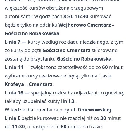
większość kursów obsłużona przegubowymi
autobusami; w godzinach
8:30-16:30
kursować
będzie tylko na odcinku
Wejherowo Cmentarz –
Gościcino Robakowska
.
Linia 7
— kursy według rozkładu niedzielnego, z tym
że kursy do pętli
Gościcino Cmentarz
skierowane
zostaną do przystanku
Gościcino Robakowska
.
Linia 11
— zwiększona częstotliwość do co
60
minut;
wybrane kursy realizowane będą tylko na trasie
Krofeya – Cmentarz
.
Linia 16
— specjalny rozkład z odjazdami co godzinę,
tak aby uzupełniać kursy
linii 3
.
W Redzie dla cmentarza przy
ul. Gniewowskiej
:
Linia E
będzie kursować nie rzadziej niż co
30
minut
do
11:30
, a następnie co
60
minut na trasie