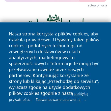
autopromocja
Nasza strona korzysta z plików cookies, aby
działała prawidłowo. Używamy także plików
cookies i podobnych technologii od
zewnętrznych dostawców w celach
analitycznych, marketingowych i
społecznościowych. Informacje te mogą być
przetwarzane również przez naszych
Copyright © 2026 wejherowski24.pl Wszystkie prawa
partnerów. Kontynuując korzystanie ze
zastrzeżone.
strony lub klikając „Przechodzę do serwisu",
wyrażasz zgodę na użycie dodatkowych
plików cookies zgodnie z naszą
polityką
Polityka
Polityka
News
Autorzy
.
.
prywatności
Zaawansowane ustawienia
Prywatności
Cookies