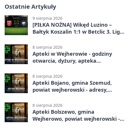
Ostatnie Artykuły
9 sierpnia 2026
[PIŁKA NOŻNA] Wikęd Luzino –
Bałtyk Koszalin 1:1 w Betclic 3. Liga
Grupa 2 (Grupa II). Gospodarze
uratowali punkt w 90. minucie
8 sierpnia 2026
Apteki w Wejherowie - godziny
otwarcia, dyżury, apteka
całodobowa
8 sierpnia 2026
Apteki Bojano, gmina Szemud,
powiat wejherowski - adresy,
telefony, godziny otwarcia
8 sierpnia 2026
Apteki Bolszewo, gmina
Wejherowo, powiat wejherowski -
adresy, telefony, godziny otwarcia