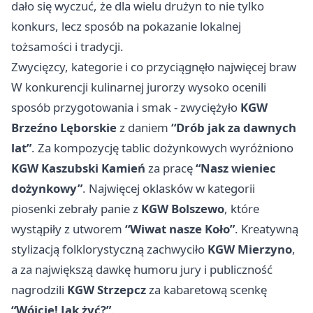
dało się wyczuć, że dla wielu drużyn to nie tylko
konkurs, lecz sposób na pokazanie lokalnej
tożsamości i tradycji.
Zwycięzcy, kategorie i co przyciągnęło najwięcej braw
W konkurencji kulinarnej jurorzy wysoko ocenili
sposób przygotowania i smak - zwyciężyło
KGW
Brzeźno Lęborskie
z daniem
“Drób jak za dawnych
lat”
. Za kompozycję tablic dożynkowych wyróżniono
KGW Kaszubski Kamień
za pracę
“Nasz wieniec
dożynkowy”
. Najwięcej oklasków w kategorii
piosenki zebrały panie z
KGW Bolszewo
, które
wystąpiły z utworem
“Wiwat nasze Koło”
. Kreatywną
stylizacją folklorystyczną zachwyciło
KGW Mierzyno
,
a za największą dawkę humoru jury i publiczność
nagrodzili
KGW Strzepcz
za kabaretową scenkę
“Wójcie! Jak żyć?”
.