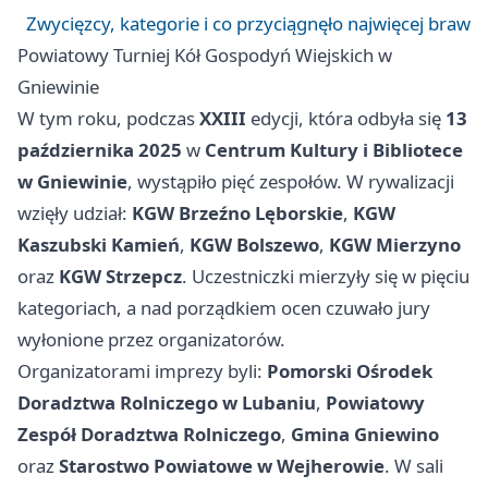
Zwycięzcy, kategorie i co przyciągnęło najwięcej braw
Powiatowy Turniej Kół Gospodyń Wiejskich w
Gniewinie
W tym roku, podczas
XXIII
edycji, która odbyła się
13
października 2025
w
Centrum Kultury i Bibliotece
w Gniewinie
, wystąpiło pięć zespołów. W rywalizacji
wzięły udział:
KGW Brzeźno Lęborskie
,
KGW
Kaszubski Kamień
,
KGW Bolszewo
,
KGW Mierzyno
oraz
KGW Strzepcz
. Uczestniczki mierzyły się w pięciu
kategoriach, a nad porządkiem ocen czuwało jury
wyłonione przez organizatorów.
Organizatorami imprezy byli:
Pomorski Ośrodek
Doradztwa Rolniczego w Lubaniu
,
Powiatowy
Zespół Doradztwa Rolniczego
,
Gmina Gniewino
oraz
Starostwo Powiatowe w Wejherowie
. W sali