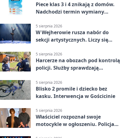
Piece klas 3 i 4 znikają z domów.
Nadchodzi termin wymiany
ogrzewania
5 sierpnia 2026
W Wejherowie rusza nabór do
sekcji artystycznych. Liczy się
kolejność
5 sierpnia 2026
Harcerze na obozach pod kontrolą
policji. Służby sprawdzają
gotowość
5 sierpnia 2026
Blisko 2 promile i dziecko bez
kasku. Interwencja w Gościcinie
5 sierpnia 2026
Właściciel rozpoznał swoje
motocykle w ogłoszeniu. Policja
czekała na sprzedawcę