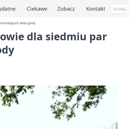
ydatne
Ciekawe
Zobacz
Kontakt
bchodzących złote gody
owie dla siedmiu par
ody