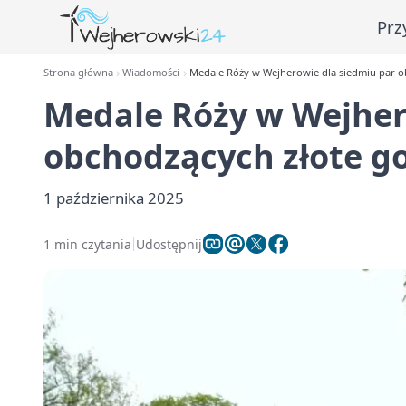
Prz
Strona główna
Wiadomości
Medale Róży w Wejherowie dla siedmiu par o
Medale Róży w Wejher
obchodzących złote g
1 października 2025
1 min czytania
Udostępnij