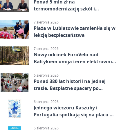
Ponad 5 mln zł na
termomodernizację szkół i
obiektów w Wejherowie
7 sierpnia 2026
Plaża w Lubiatowie zamieniła się w
lekcję bezpieczeństwa
7 sierpnia 2026
Nowy odcinek EuroVelo nad
Bałtykiem omija teren elektrowni
jądrowej
6 sierpnia 2026
Ponad 380 lat historii na jednej
trasie. Bezpłatne spacery po
Wejherowie
6 sierpnia 2026
Jednego wieczoru Kaszuby i
Portugalia spotkają się na placu w
Wejherowie
6 sierpnia 2026