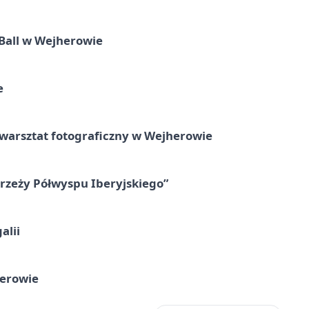
Ball w Wejherowie
e
rsztat fotograficzny w Wejherowie
zeży Półwyspu Iberyjskiego”
alii
herowie