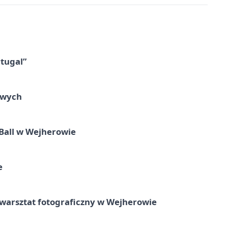
tugal”
owych
Ball w Wejherowie
e
rsztat fotograficzny w Wejherowie