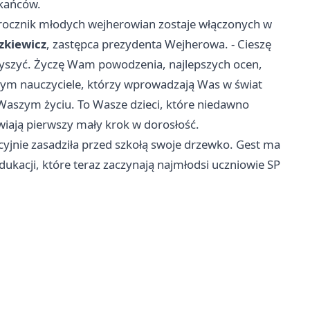
zkańców.
jny rocznik młodych wejherowian zostaje włączonych w
zkiewicz
, zastępca prezydenta Wejherowa. - Cieszę
szyć. Życzę Wam powodzenia, najlepszych ocen,
tym nauczyciele, którzy wprowadzają Was w świat
Waszym życiu. To Wasze dzieci, które niedawno
tawiają pierwszy mały krok w dorosłość.
ycyjnie zasadziła przed szkołą swoje drzewko. Gest ma
dukacji, które teraz zaczynają najmłodsi uczniowie SP