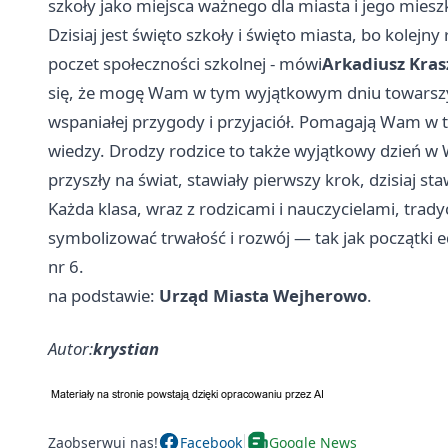
szkoły jako miejsca ważnego dla miasta i jego mies
Dzisiaj jest święto szkoły i święto miasta, bo kole
poczet społeczności szkolnej - mówi
Arkadiusz Kras
się, że mogę Wam w tym wyjątkowym dniu towarszy
wspaniałej przygody i przyjaciół. Pomagają Wam w 
wiedzy. Drodzy rodzice to także wyjątkowy dzień w 
przyszły na świat, stawiały pierwszy krok, dzisiaj s
Każda klasa, wraz z rodzicami i nauczycielami, trad
symbolizować trwałość i rozwój — tak jak początki e
nr 6.
na podstawie:
Urząd Miasta Wejherowo
.
Autor:
krystian
Zaobserwuj nas!
Facebook
Google News