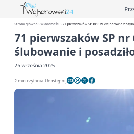
Prz
Strona główna
Wiadomości
71 pierwszaków SP nr 6 w Wejherowie złożyło
71 pierwszaków SP nr 
ślubowanie i posadził
26 września 2025
2 min czytania
Udostępnij