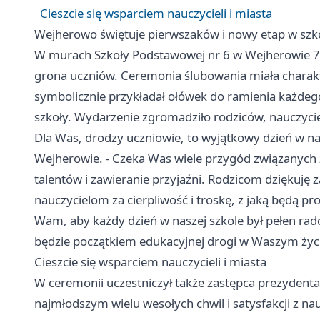
Cieszcie się wsparciem nauczycieli i miasta
Wejherowo świętuje pierwszaków i nowy etap w szk
W murach Szkoły Podstawowej nr 6 w Wejherowie 71 
grona uczniów. Ceremonia ślubowania miała charakte
symbolicznie przykładał ołówek do ramienia każdeg
szkoły. Wydarzenie zgromadziło rodziców, nauczyciel
Dla Was, drodzy uczniowie, to wyjątkowy dzień w na
Wejherowie. - Czeka Was wiele przygód związanych 
talentów i zawieranie przyjaźni. Rodzicom dziękuję za
nauczycielom za cierpliwość i troskę, z jaką będą pr
Wam, aby każdy dzień w naszej szkole był pełen rado
będzie początkiem edukacyjnej drogi w Waszym życ
Cieszcie się wsparciem nauczycieli i miasta
W ceremonii uczestniczył także zastępca prezydenta
najmłodszym wielu wesołych chwil i satysfakcji z na