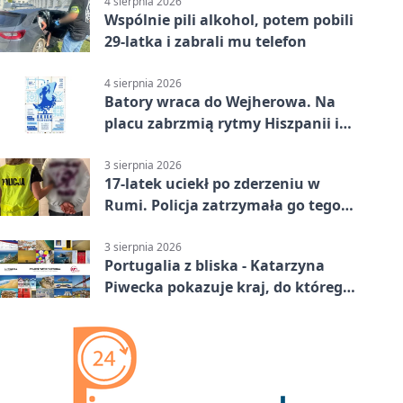
4 sierpnia 2026
Wspólnie pili alkohol, potem pobili
29-latka i zabrali mu telefon
4 sierpnia 2026
Batory wraca do Wejherowa. Na
placu zabrzmią rytmy Hiszpanii i
Portugalii
3 sierpnia 2026
17-latek uciekł po zderzeniu w
Rumi. Policja zatrzymała go tego
samego wieczoru
3 sierpnia 2026
Portugalia z bliska - Katarzyna
Piwecka pokazuje kraj, do którego
się wraca