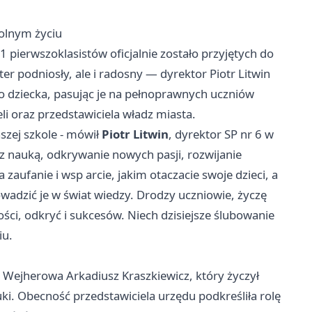
olnym życiu
pierwszoklasistów oficjalnie zostało przyjętych do
r podniosły, ale i radosny — dyrektor Piotr Litwin
o dziecka, pasując je na pełnoprawnych uczniów
i oraz przedstawiciela władz miasta.
szej szkole - mówił
Piotr Litwin
, dyrektor SP nr 6 w
z nauką, odkrywanie nowych pasji, rozwijanie
 zaufanie i wsp arcie, jakim otaczacie swoje dzieci, a
owadzić je w świat wiedzy. Drodzy uczniowie, życzę
ści, odkryć i sukcesów. Niech dzisiejsze ślubowanie
iu.
 Wejherowa Arkadiusz Kraszkiewicz, który życzył
uki. Obecność przedstawiciela urzędu podkreśliła rolę