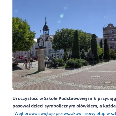
Uroczystość w Szko­le Podstawowej nr 6 przycią
pasował dzieci symbolicznym ołówkiem, a każda 
Wejherowo świętuje pierwszaków i nowy etap w sz