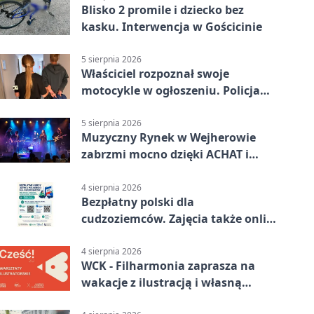
Blisko 2 promile i dziecko bez
kasku. Interwencja w Gościcinie
5 sierpnia 2026
Właściciel rozpoznał swoje
motocykle w ogłoszeniu. Policja
czekała na sprzedawcę
5 sierpnia 2026
Muzyczny Rynek w Wejherowie
zabrzmi mocno dzięki ACHAT i
Samochodówka Band
4 sierpnia 2026
Bezpłatny polski dla
cudzoziemców. Zajęcia także online
z Wejherowa
4 sierpnia 2026
WCK - Filharmonia zaprasza na
wakacje z ilustracją i własną
opowieścią