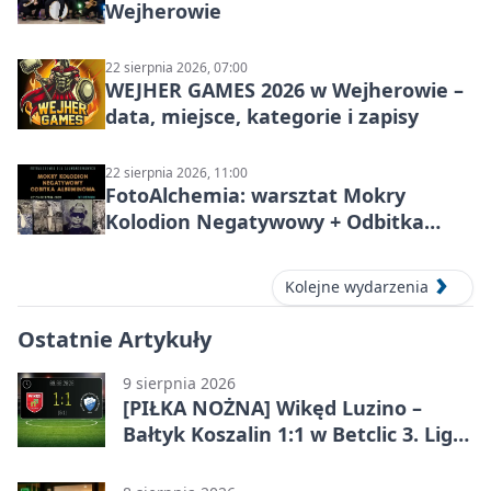
Wejherowie
22 sierpnia 2026, 07:00
WEJHER GAMES 2026 w Wejherowie –
data, miejsce, kategorie i zapisy
22 sierpnia 2026, 11:00
FotoAlchemia: warsztat
Mokry
Kolodion Negatywowy + Odbitka
Albuminowa
w Wejherowie
Kolejne wydarzenia
Ostatnie Artykuły
9 sierpnia 2026
[PIŁKA NOŻNA] Wikęd Luzino –
Bałtyk Koszalin 1:1 w Betclic 3. Liga
Grupa 2 (Grupa II). Gospodarze
uratowali punkt w 90. minucie