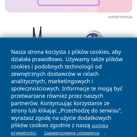
autopromocja
Nasza strona korzysta z plików cookies, aby
działała prawidłowo. Używamy także plików
cookies i podobnych technologii od
zewnętrznych dostawców w celach
analitycznych, marketingowych i
społecznościowych. Informacje te mogą być
przetwarzane również przez naszych
partnerów. Kontynuując korzystanie ze
Copyright © 2026 wejherowski24.pl Wszystkie prawa
zastrzeżone.
strony lub klikając „Przechodzę do serwisu",
wyrażasz zgodę na użycie dodatkowych
plików cookies zgodnie z naszą
polityką
Polityka
Polityka
.
.
prywatności
Zaawansowane ustawienia
News
Autorzy