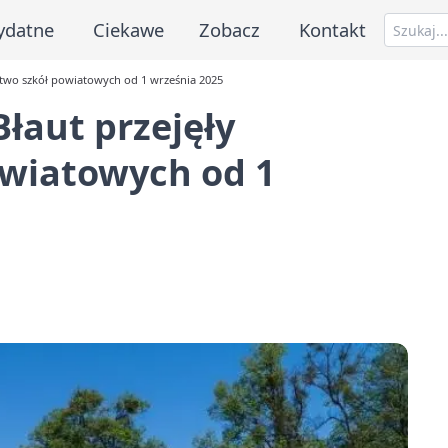
ydatne
Ciekawe
Zobacz
Kontakt
ctwo szkół powiatowych od 1 września 2025
łaut przejęły
owiatowych od 1