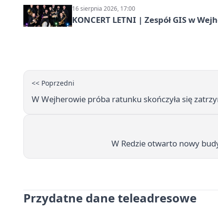
16 sierpnia 2026, 17:00
KONCERT LETNI | Zespół GIS w Wej
<< Poprzedni
W Wejherowie próba ratunku skończyła się zatr
W Redzie otwarto nowy bud
Przydatne dane teleadresowe