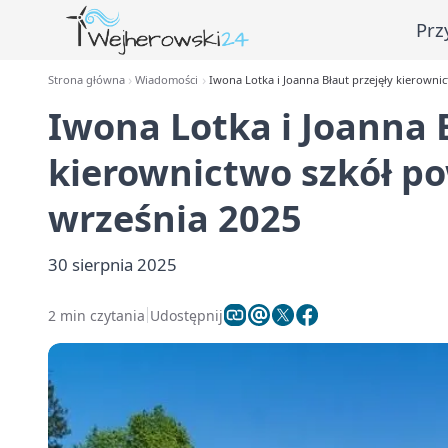
Prz
Strona główna
Wiadomości
Iwona Lotka i Joanna Błaut przejęły kierowni
Iwona Lotka i Joanna B
kierownictwo szkół p
września 2025
30 sierpnia 2025
2 min czytania
Udostępnij