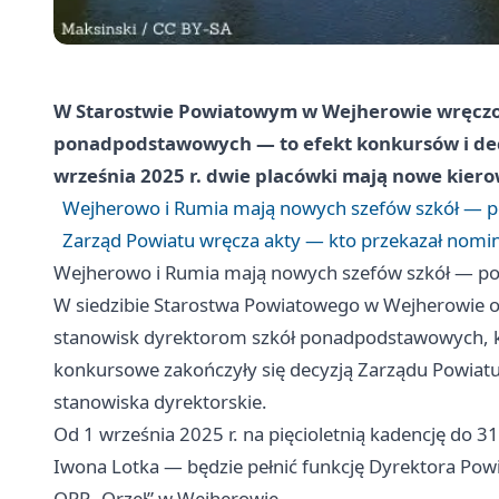
W Starostwie Powiatowym w Wejherowie wręczo
ponadpodstawowych — to efekt konkursów i dec
września 2025 r. dwie placówki mają nowe kiero
Wejherowo i Rumia mają nowych szefów szkół — p
Zarząd Powiatu wręcza akty — kto przekazał nomi
Wejherowo i Rumia mają nowych szefów szkół — po
W siedzibie Starostwa Powiatowego w Wejherowie od
stanowisk dyrektorom szkół ponadpodstawowych, k
konkursowe zakończyły się decyzją Zarządu Powia
stanowiska dyrektorskie.
Od 1 września 2025 r. na pięcioletnią kadencję do 31 
Iwona Lotka — będzie pełnić funkcję Dyrektora Powi
ORP „Orzeł” w Wejherowie.