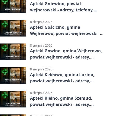
Apteki Gniewino, powiat
wejherowski - adresy, telefony,
godziny otwarcia
8 sierpnia 2026
Apteki Gościcino, gmina
Wejherowo, powiat wejherowski -
adresy, telefony, godziny otwarcia
8 sierpnia 2026
Apteki Gowino, gmina Wejherowo,
powiat wejherowski - adresy,
telefony, godziny otwarcia
8 sierpnia 2026
Apteki Kębłowo, gmina Luzino,
powiat wejherowski - adresy,
telefony, godziny otwarcia
8 sierpnia 2026
Apteki Kielno, gmina Szemud,
powiat wejherowski - adresy,
telefony, godziny otwarcia