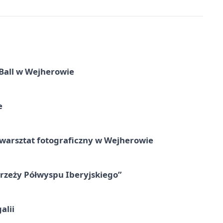
Ball w Wejherowie
e
rsztat fotograficzny w Wejherowie
zeży Półwyspu Iberyjskiego”
alii