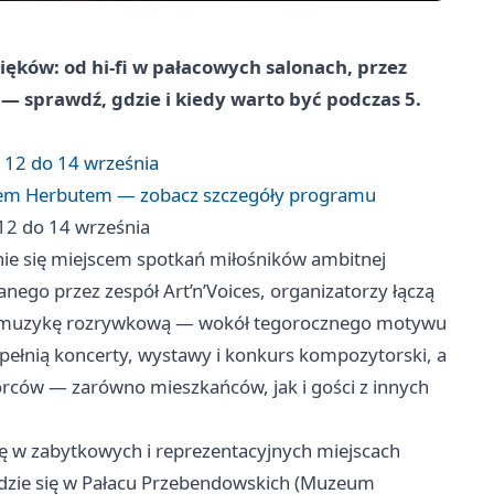
ięków: od hi‑fi w pałacowych salonach, przez
c — sprawdź, gdzie i kiedy warto być podczas 5.
 12 do 14 września
gorem Herbutem — zobacz szczegóły programu
12 do 14 września
e się miejscem spotkań miłośników ambitnej
nego przez zespół Art’n’Voices, organizatorzy łączą
olk i muzykę rozrywkową — wokół tegorocznego motywu
ełnią koncerty, wystawy i konkurs kompozytorski, a
rców — zarówno mieszkańców, jak i gości z innych
ię w zabytkowych i reprezentacyjnych miejscach
ędzie się w Pałacu Przebendowskich (Muzeum