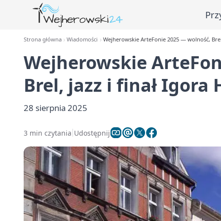
Prz
Strona główna
Wiadomości
Wejherowskie ArteFonie 2025 — wolność, Brel, 
Wejherowskie ArteFon
Brel, jazz i finał Igor
28 sierpnia 2025
3 min czytania
Udostępnij