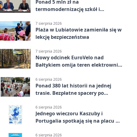
Ponad 5 mln zł na
termomodernizację szkół i
obiektów w Wejherowie
7 sierpnia 2026
Plaża w Lubiatowie zamieniła się w
lekcję bezpieczeństwa
7 sierpnia 2026
Nowy odcinek EuroVelo nad
Bałtykiem omija teren elektrowni
jądrowej
6 sierpnia 2026
Ponad 380 lat historii na jednej
trasie. Bezpłatne spacery po
Wejherowie
6 sierpnia 2026
Jednego wieczoru Kaszuby i
Portugalia spotkają się na placu w
Wejherowie
6 sierpnia 2026