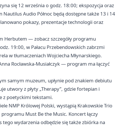
zyna się 12 września o godz. 18:00; ekspozycja oraz
 Nautilus Audio Północ będą dostępne także 13 i 14
anowano pokazy, prezentacje technologii oraz
orem Herbutem — zobacz szczegóły programu
godz. 19:00, w Pałacu Przebendowskich zabrzmi
 Brela w tłumaczeniach Wojciecha Młynarskiego.
 Anna Rocławska‑Musiałczyk — program ma łączyć
w tym samym muzeum, upłynie pod znakiem debiutu
je utwory z płyty „Therapy”, gdzie fortepian i
 z poetyckimi tekstami.
ele NMP Królowej Polski, wystąpią Krakowskie Trio
 programu Must Be the Music. Koncert łączy
s tego wydarzenia odbędzie się także zbiórka na