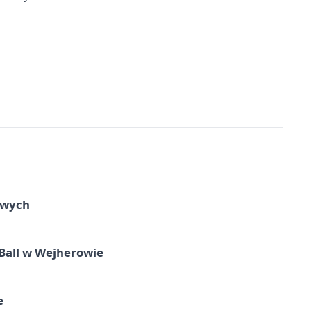
owych
Ball w Wejherowie
e