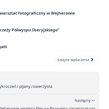
rsztat fotograficzny w Wejherowie
zeży Półwyspu Iberyjskiego”
alii
Kolejne wydarzenia
kroczeń i pijany rowerzysta
Następny >>
jherowie zmienia film na Poznajmy się jeszcze raz