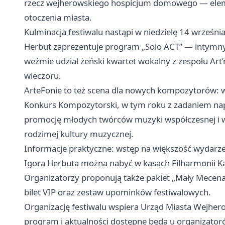
rzecz wejherowskiego hospicjum domowego — element
otoczenia miasta.
Kulminacja festiwalu nastąpi w niedzielę 14 wrześni
Herbut zaprezentuje program „Solo ACT” — intymny re
weźmie udział żeński kwartet wokalny z zespołu Art’
wieczoru.
ArteFonie to też scena dla nowych kompozytorów: 
Konkurs Kompozytorski, w tym roku z zadaniem nap
promocję młodych twórców muzyki współczesnej i wp
rodzimej kultury muzycznej.
Informacje praktyczne: wstęp na większość wydarzeń
Igora Herbuta można nabyć w kasach Filharmonii Ka
Organizatorzy proponują także pakiet „Mały Mecena
bilet VIP oraz zestaw upominków festiwalowych.
Organizację festiwalu wspiera Urząd Miasta Wejhero
program i aktualności dostępne będą u organizator