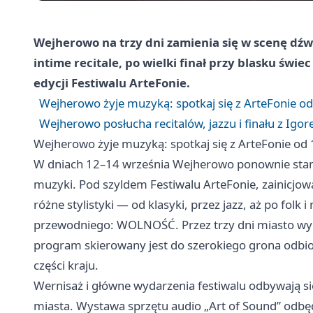
Wejherowo na trzy dni zamienia się w scenę dźw
intime recitale, po wielki finał przy blasku świe
edycji Festiwalu ArteFonie.
Wejherowo żyje muzyką: spotkaj się z ArteFonie od
Wejherowo posłucha recitalów, jazzu i finału z I
Wejherowo żyje muzyką: spotkaj się z ArteFonie od 
W dniach 12–14 września Wejherowo ponownie stani
muzyki. Pod szyldem Festiwalu ArteFonie, zainicjowa
różne stylistyki — od klasyki, przez jazz, aż po f
przewodniego: WOLNOŚĆ. Przez trzy dni miasto wyp
program skierowany jest do szerokiego grona odbio
części kraju.
Wernisaż i główne wydarzenia festiwalu odbywają s
miasta. Wystawa sprzętu audio „Art of Sound” odb