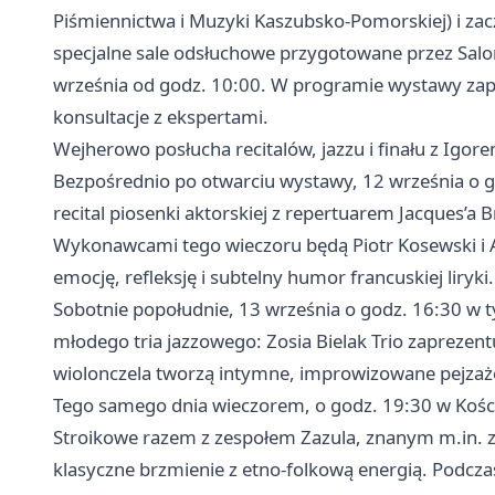
Piśmiennictwa i Muzyki Kaszubsko‑Pomorskiej) i zac
specjalne sale odsłuchowe przygotowane przez Salon
września od godz. 10:00. W programie wystawy zapl
konsultacje z ekspertami.
Wejherowo posłucha recitalów, jazzu i finału z Ig
Bezpośrednio po otwarciu wystawy, 12 września o 
recital piosenki aktorskiej z repertuarem Jacques’a
Wykonawcami tego wieczoru będą Piotr Kosewski i
emocję, refleksję i subtelny humor francuskiej liryki.
Sobotnie popołudnie, 13 września o godz. 16:30 
młodego tria jazzowego: Zosia Bielak Trio zaprezentu
wiolonczela tworzą intymne, improwizowane pejzaże
Tego samego dnia wieczorem, o godz. 19:30 w Kości
Stroikowe razem z zespołem Zazula, znanym m.in. z
klasyczne brzmienie z etno‑folkową energią. Podcza