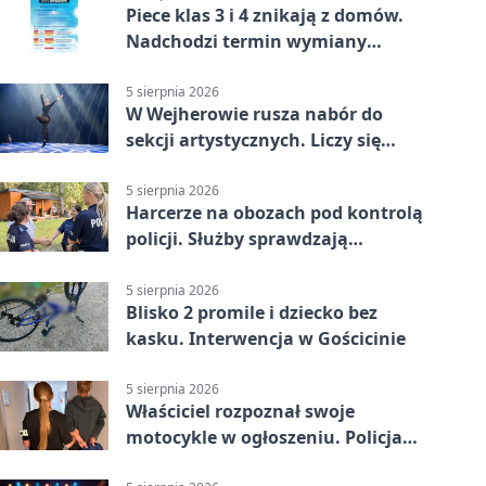
Piece klas 3 i 4 znikają z domów.
Nadchodzi termin wymiany
ogrzewania
5 sierpnia 2026
W Wejherowie rusza nabór do
sekcji artystycznych. Liczy się
kolejność
5 sierpnia 2026
Harcerze na obozach pod kontrolą
policji. Służby sprawdzają
gotowość
5 sierpnia 2026
Blisko 2 promile i dziecko bez
kasku. Interwencja w Gościcinie
5 sierpnia 2026
Właściciel rozpoznał swoje
motocykle w ogłoszeniu. Policja
czekała na sprzedawcę