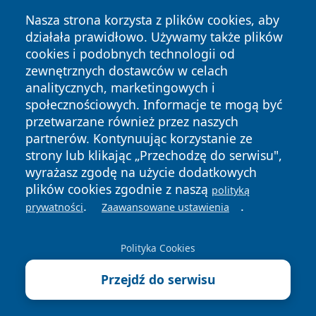
Nasza strona korzysta z plików cookies, aby
działała prawidłowo. Używamy także plików
cookies i podobnych technologii od
zewnętrznych dostawców w celach
Copyright © 2026 wejherowski24.pl Wszystkie prawa
analitycznych, marketingowych i
zastrzeżone.
społecznościowych. Informacje te mogą być
przetwarzane również przez naszych
partnerów. Kontynuując korzystanie ze
Polityka
Polityka
News
Autorzy
strony lub klikając „Przechodzę do serwisu",
Prywatności
Cookies
wyrażasz zgodę na użycie dodatkowych
plików cookies zgodnie z naszą
polityką
.
.
prywatności
Zaawansowane ustawienia
Polityka Cookies
Przejdź do serwisu