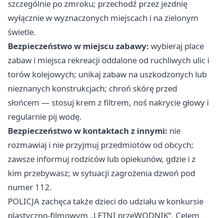
szczególnie po zmroku; przechodź przez jezdnię
wyłącznie w wyznaczonych miejscach i na zielonym
świetle.
Bezpieczeństwo w miejscu zabawy:
wybieraj place
zabaw i miejsca rekreacji oddalone od ruchliwych ulic i
torów kolejowych; unikaj zabaw na uszkodzonych lub
nieznanych konstrukcjach; chroń skórę przed
słońcem — stosuj krem z filtrem, noś nakrycie głowy i
regularnie pij wodę.
Bezpieczeństwo w kontaktach z innymi:
nie
rozmawiaj i nie przyjmuj przedmiotów od obcych;
zawsze informuj rodziców lub opiekunów, gdzie i z
kim przebywasz; w sytuacji zagrożenia dzwoń pod
numer 112.
POLICJA zachęca także dzieci do udziału w konkursie
plastyczno-filmowym „LETNI przeWODNIK”. Celem