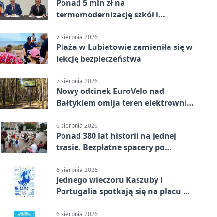
Ponad 5 mln zł na
termomodernizację szkół i
obiektów w Wejherowie
7 sierpnia 2026
Plaża w Lubiatowie zamieniła się w
lekcję bezpieczeństwa
7 sierpnia 2026
Nowy odcinek EuroVelo nad
Bałtykiem omija teren elektrowni
jądrowej
6 sierpnia 2026
Ponad 380 lat historii na jednej
trasie. Bezpłatne spacery po
Wejherowie
6 sierpnia 2026
Jednego wieczoru Kaszuby i
Portugalia spotkają się na placu w
Wejherowie
6 sierpnia 2026