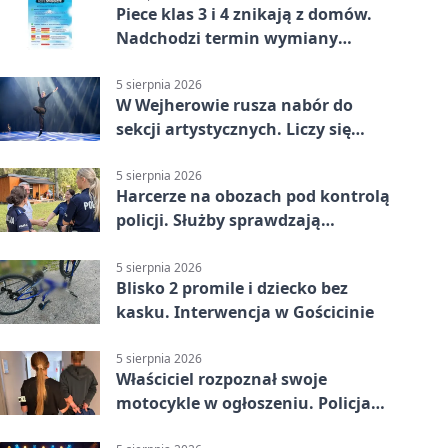
Piece klas 3 i 4 znikają z domów.
Nadchodzi termin wymiany
ogrzewania
5 sierpnia 2026
W Wejherowie rusza nabór do
sekcji artystycznych. Liczy się
kolejność
5 sierpnia 2026
Harcerze na obozach pod kontrolą
policji. Służby sprawdzają
gotowość
5 sierpnia 2026
Blisko 2 promile i dziecko bez
kasku. Interwencja w Gościcinie
5 sierpnia 2026
Właściciel rozpoznał swoje
motocykle w ogłoszeniu. Policja
czekała na sprzedawcę