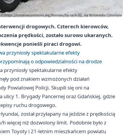
interwencji drogowych. Czterech kierowców,
oczenia prędkości, zostało surowo ukaranych.
sekwencje ponieśli piraci drogowi.
wa przyniosły spektakularne efekty
rzypominają o odpowiedzialności na drodze
a przyniosły spektakularne efekty
ynęły pod znakiem wzmożonych działań
owiatowej Policji. Skupili się oni na
 ulicy 1. Brygady Pancernej oraz Gdańskiej, gdzie
rzepisy ruchu drogowego.
yundai, został przyłapany na jeździe z prędkością
 więcej niż dozwolony limit. Podobnie było z
kiem Toyoty i 21-letnim mieszkańcem powiatu