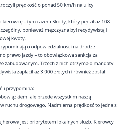
roczyli prędkość o ponad 50 km/h na ulicy
go kierowcę – tym razem Skody, który pędził aż 108
czególny, ponieważ mężczyzna był recydywistą i
owej kwoty.
zypominają o odpowiedzialności na drodze
o prawo jazdy – to obowiązkowa sankcja za
rze zabudowanym. Trzech z nich otrzymało mandaty
wista zapłacił aż 3 000 złotych i również został
ań i przypomina:
o obowiązkiem, ale przede wszystkim naszą
ków ruchu drogowego. Nadmierna prędkość to jedna z
jherowa jest priorytetem lokalnych służb. Kierowcy