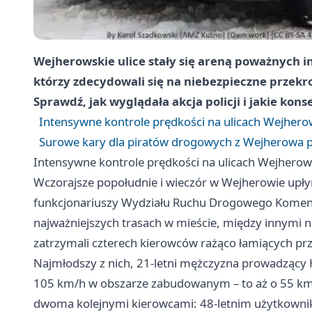
Wejherowskie ulice stały się areną poważnych 
którzy zdecydowali się na niebezpieczne przekr
Sprawdź, jak wyglądała akcja policji i jakie kon
Intensywne kontrole prędkości na ulicach Wejhero
Surowe kary dla piratów drogowych z Wejherowa p
Intensywne kontrole prędkości na ulicach Wejherow
Wczorajsze popołudnie i wieczór w Wejherowie upł
funkcjonariuszy Wydziału Ruchu Drogowego Komendy P
najważniejszych trasach w mieście, między innymi na
zatrzymali czterech kierowców rażąco łamiących p
Najmłodszy z nich, 21-letni mężczyzna prowadzący H
105 km/h w obszarze zabudowanym – to aż o 55 km/h
dwoma kolejnymi kierowcami: 48-letnim użytkowni