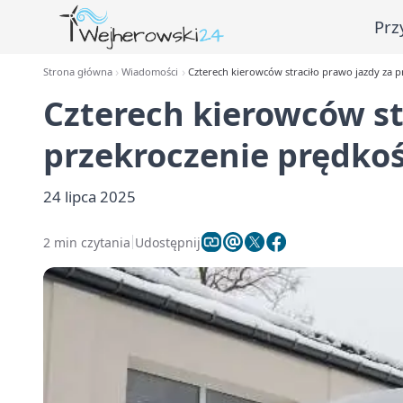
Prz
Strona główna
Wiadomości
Czterech kierowców straciło prawo jazdy za 
Czterech kierowców st
przekroczenie prędko
24 lipca 2025
2 min czytania
Udostępnij