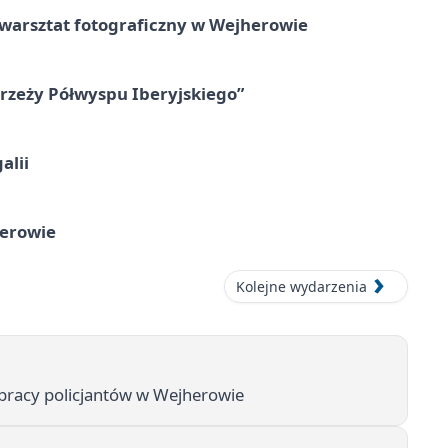
rsztat fotograficzny w Wejherowie
zeży Półwyspu Iberyjskiego”
alii
herowie
Kolejne wydarzenia
i pracy policjantów w Wejherowie