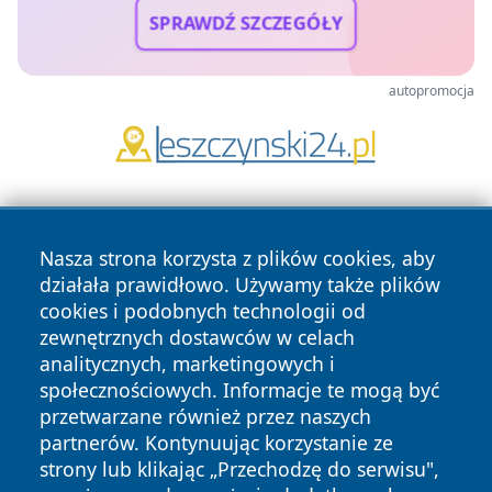
SPRAWDŹ SZCZEGÓŁY
autopromocja
Nasza strona korzysta z plików cookies, aby
działała prawidłowo. Używamy także plików
cookies i podobnych technologii od
zewnętrznych dostawców w celach
Copyright © 2026 wejherowski24.pl Wszystkie prawa
analitycznych, marketingowych i
zastrzeżone.
społecznościowych. Informacje te mogą być
przetwarzane również przez naszych
partnerów. Kontynuując korzystanie ze
Polityka
Polityka
News
Autorzy
strony lub klikając „Przechodzę do serwisu",
Prywatności
Cookies