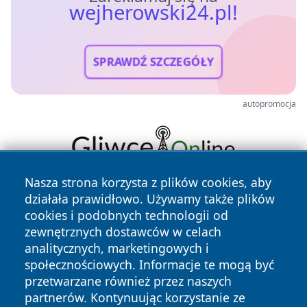
wejherowski24.pl!
SPRAWDŹ SZCZEGÓŁY
autopromocja
Nasza strona korzysta z plików cookies, aby
działała prawidłowo. Używamy także plików
cookies i podobnych technologii od
zewnętrznych dostawców w celach
analitycznych, marketingowych i
społecznościowych. Informacje te mogą być
Copyright © 2026 wejherowski24.pl Wszystkie prawa
przetwarzane również przez naszych
zastrzeżone.
partnerów. Kontynuując korzystanie ze