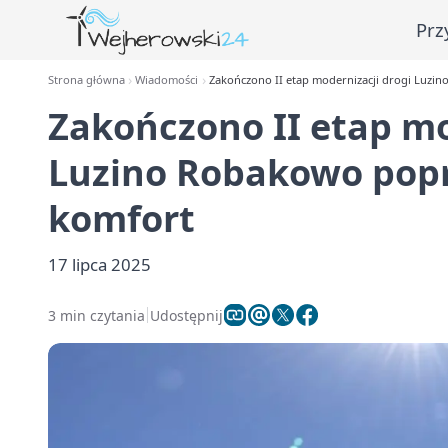
Prz
Strona główna
Wiadomości
Zakończono II etap modernizacji drogi Luzi
Zakończono II etap mo
Luzino Robakowo popr
komfort
17 lipca 2025
3 min czytania
Udostępnij