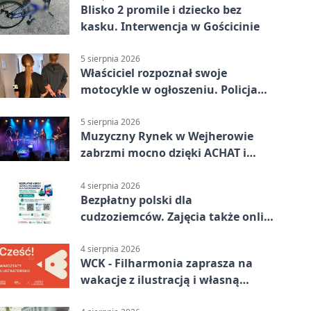
Blisko 2 promile i dziecko bez
kasku. Interwencja w Gościcinie
5 sierpnia 2026
Właściciel rozpoznał swoje
motocykle w ogłoszeniu. Policja
czekała na sprzedawcę
5 sierpnia 2026
Muzyczny Rynek w Wejherowie
zabrzmi mocno dzięki ACHAT i
Samochodówka Band
4 sierpnia 2026
Bezpłatny polski dla
cudzoziemców. Zajęcia także online
z Wejherowa
4 sierpnia 2026
WCK - Filharmonia zaprasza na
wakacje z ilustracją i własną
opowieścią