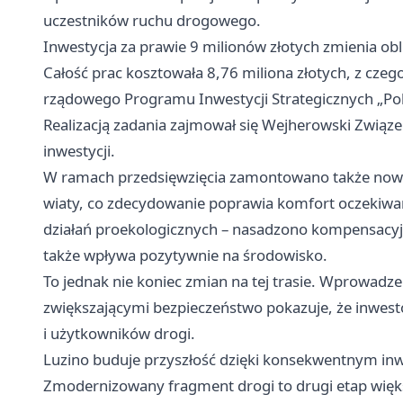
uczestników ruchu drogowego.
Inwestycja za prawie 9 milionów złotych zmienia ob
Całość prac kosztowała 8,76 miliona złotych, z czego
rządowego Programu Inwestycji Strategicznych „Pol
Realizacją zadania zajmował się Wejherowski Związ
inwestycji.
W ramach przedsięwzięcia zamontowano także nowe
wiaty, co zdecydowanie poprawia komfort oczekiwan
działań proekologicznych – nasadzono kompensacyjną 
także wpływa pozytywnie na środowisko.
To jednak nie koniec zmian na tej trasie. Wprowadz
zwiększającymi bezpieczeństwo pokazuje, że inwe
i użytkowników drogi.
Luzino buduje przyszłość dzięki konsekwentnym 
Zmodernizowany fragment drogi to drugi etap więk