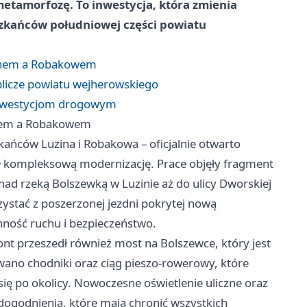
etamorfozę. To inwestycja, która zmienia
szkańców południowej części powiatu
zinem a Robakowem
blicze powiatu wejherowskiego
inwestycjom drogowym
inem a Robakowem
kańców Luzina i Robakowa – oficjalnie otwarto
ł kompleksową modernizację. Prace objęły fragment
nad rzeką Bolszewką w Luzinie aż do ulicy Dworskiej
ystać z poszerzonej jezdni pokrytej nową
nność ruchu i bezpieczeństwo.
ont przeszedł również most na Bolszewce, który jest
no chodniki oraz ciąg pieszo-rowerowy, które
ię po okolicy. Nowoczesne oświetlenie uliczne oraz
 udogodnienia, które mają chronić wszystkich