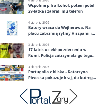
4 sierpnia 2026
Wspólnie pili alkohol, potem pobili
29-latka i zabrali mu telefon
4 sierpnia 2026
Batory wraca do Wejherowa. Na
placu zabrzmią rytmy Hiszpanii i
Portugalii
3 sierpnia 2026
17-latek uciekł po zderzeniu w
Rumi. Policja zatrzymała go tego
samego wieczoru
3 sierpnia 2026
Portugalia z bliska - Katarzyna
Piwecka pokazuje kraj, do którego
się wraca