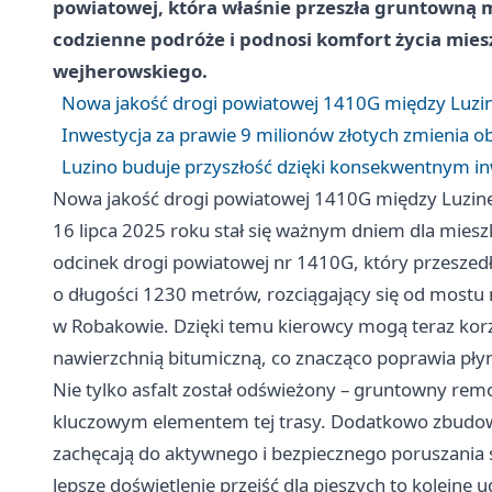
powiatowej, która właśnie przeszła gruntowną m
codzienne podróże i podnosi komfort życia mie
wejherowskiego.
Nowa jakość drogi powiatowej 1410G między Lu
Inwestycja za prawie 9 milionów złotych zmienia o
Luzino buduje przyszłość dzięki konsekwentnym 
Nowa jakość drogi powiatowej 1410G między Luz
16 lipca 2025 roku stał się ważnym dniem dla miesz
odcinek drogi powiatowej nr 1410G, który przeszed
o długości 1230 metrów, rozciągający się od mostu 
w Robakowie. Dzięki temu kierowcy mogą teraz korz
nawierzchnią bitumiczną, co znacząco poprawia pły
Nie tylko asfalt został odświeżony – gruntowny rem
kluczowym elementem tej trasy. Dodatkowo zbudowa
zachęcają do aktywnego i bezpiecznego poruszania s
lepsze doświetlenie przejść dla pieszych to kolejne