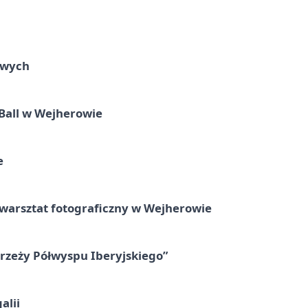
owych
Ball w Wejherowie
e
rsztat fotograficzny w Wejherowie
zeży Półwyspu Iberyjskiego”
alii