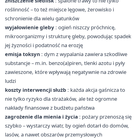
zniszczenie siedlisk
: spalone trawy to nie tylko
roślinność – to też miejsce lęgowe, żerowisko i
schronienie dla wielu gatunków
wyjałowienie gleby
: ogień niszczy próchnicę,
mikroorganizmy i strukturę gleby, powodując spadek
jej żyzności i podatność na erozję
emisja toksyn
: dym z wypalania zawiera szkodliwe
substancje – m.in. benzo(a)piren, tlenki azotu i pyły
zawieszone, które wpływają negatywnie na zdrowie
ludzi
koszty interwencji służb
: każda akcja gaśnicza to
nie tylko ryzyko dla strażaków, ale też ogromne
nakłady finansowe z budżetu państwa
zagrożenie dla mienia i życia
: pożary przenoszą się
szybko – wystarczy wiatr, by ogień dotarł do domów,
lasów, a nawet obszarów przemysłowych