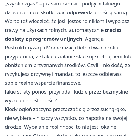
„szybko zgasł” – już sam zamiar i podjęcie takiego
działania może skutkować odpowiedzialnością karną.
Warto też wiedzieć, że jeśli jesteś rolnikiem i wypalasz
trawy na użytkach rolnych, automatycznie
tracisz
dopłaty z programów unijnych.
Agencja
Restrukturyzacji i Modernizacji Rolnictwa co roku
przypomina, że takie działanie skutkuje cofnięciem lub
obniżeniem przyznanych środków. Czyli – nie dość, że
ryzykujesz grzywnę i mandat, to jeszcze odbierasz
sobie realne wsparcie finansowe.
Jakie straty ponosi przyroda i ludzie przez bezmyślne
wypalanie roślinności?
Kiedy ogień zaczyna przetaczać się przez suchą łąkę,
nie wybiera – niszczy wszystko, co napotka na swojej
drodze. Wypalanie roślinności to nie jest lokalne
„czyszczenie” terenu, ale brutalna ingerencja w świat