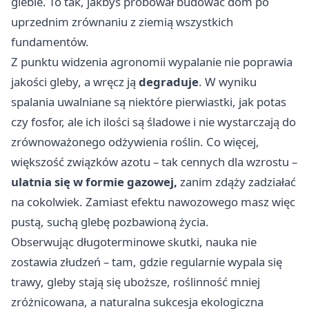
glebie. To tak, jakbyś próbował budować dom po
uprzednim zrównaniu z ziemią wszystkich
fundamentów.
Z punktu widzenia agronomii wypalanie nie poprawia
jakości gleby, a wręcz ją
degraduje
. W wyniku
spalania uwalniane są niektóre pierwiastki, jak potas
czy fosfor, ale ich ilości są śladowe i nie wystarczają do
zrównoważonego odżywienia roślin. Co więcej,
większość związków azotu – tak cennych dla wzrostu –
ulatnia się w formie gazowej,
zanim zdąży zadziałać
na cokolwiek. Zamiast efektu nawozowego masz więc
pustą, suchą glebę pozbawioną życia.
Obserwując długoterminowe skutki, nauka nie
zostawia złudzeń – tam, gdzie regularnie wypala się
trawy, gleby stają się uboższe, roślinność mniej
zróżnicowana, a naturalna sukcesja ekologiczna