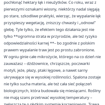
pochłonąć hektary łąk i nieużytków. Co roku, wraz z
pierwszymi oznakami wiosny, niektórzy nadal sięgają
po stare, szkodliwe praktyki, wierząc, że wypalanie łąk
przyspieszy wegetację, zniszczy chwasty i „odnowi”
glebę. Tyle tylko, że efektem tego działania jest nie
tylko **ogromna strata w przyrodzie, ale też ryzyko
odpowiedzialności karnej **– bo zgodnie z polskim
prawem wypalanie traw jest po prostu zabronione.
W ogniu ginie całe mikrożycie, którego na co dzień nie
zauważasz – dżdżownice, chrząszcze, poczwarki
motyli, jeże, płazy, ptaki lęgowe, a nawet sarny
ukrywające się w wysokiej roślinności. Spalona zostaje
nie tylko sucha materia, ale też cała sieć połączeń
biologicznych, która budowała się miesiącami. Rośliny
nie mają szans przetrwać wysokiej temperatury –
zwłaszcza te o płytkim systemie korzeniowym. Trawa,