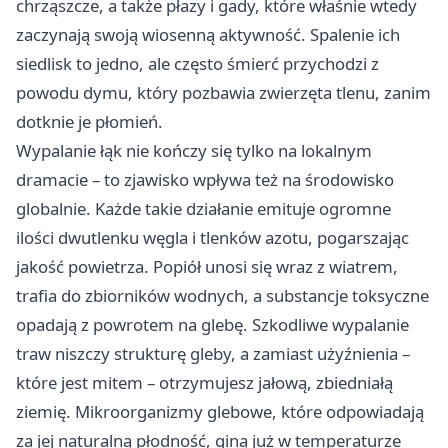
chrząszcze, a także płazy i gady, które właśnie wtedy
zaczynają swoją wiosenną aktywność. Spalenie ich
siedlisk to jedno, ale często śmierć przychodzi z
powodu dymu, który pozbawia zwierzęta tlenu, zanim
dotknie je płomień.
Wypalanie łąk nie kończy się tylko na lokalnym
dramacie – to zjawisko wpływa też na środowisko
globalnie. Każde takie działanie emituje ogromne
ilości dwutlenku węgla i tlenków azotu, pogarszając
jakość powietrza. Popiół unosi się wraz z wiatrem,
trafia do zbiorników wodnych, a substancje toksyczne
opadają z powrotem na glebę. Szkodliwe wypalanie
traw niszczy strukturę gleby, a zamiast użyźnienia –
które jest mitem – otrzymujesz jałową, zbiedniałą
ziemię. Mikroorganizmy glebowe, które odpowiadają
za jej naturalną płodność, giną już w temperaturze