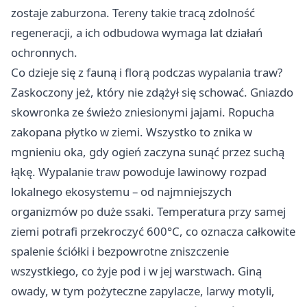
zostaje zaburzona. Tereny takie tracą zdolność
regeneracji, a ich odbudowa wymaga lat działań
ochronnych.
Co dzieje się z fauną i florą podczas wypalania traw?
Zaskoczony jeż, który nie zdążył się schować. Gniazdo
skowronka ze świeżo zniesionymi jajami. Ropucha
zakopana płytko w ziemi. Wszystko to znika w
mgnieniu oka, gdy ogień zaczyna sunąć przez suchą
łąkę. Wypalanie traw powoduje lawinowy rozpad
lokalnego ekosystemu – od najmniejszych
organizmów po duże ssaki. Temperatura przy samej
ziemi potrafi przekroczyć 600°C, co oznacza całkowite
spalenie ściółki i bezpowrotne zniszczenie
wszystkiego, co żyje pod i w jej warstwach. Giną
owady, w tym pożyteczne zapylacze, larwy motyli,