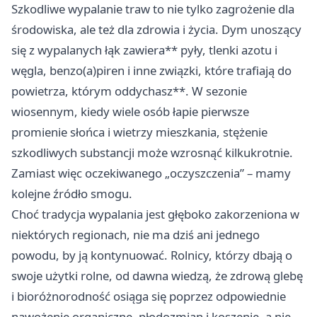
Szkodliwe wypalanie traw to nie tylko zagrożenie dla
środowiska, ale też dla zdrowia i życia. Dym unoszący
się z wypalanych łąk zawiera** pyły, tlenki azotu i
węgla, benzo(a)piren i inne związki, które trafiają do
powietrza, którym oddychasz**. W sezonie
wiosennym, kiedy wiele osób łapie pierwsze
promienie słońca i wietrzy mieszkania, stężenie
szkodliwych substancji może wzrosnąć kilkukrotnie.
Zamiast więc oczekiwanego „oczyszczenia” – mamy
kolejne źródło smogu.
Choć tradycja wypalania jest głęboko zakorzeniona w
niektórych regionach, nie ma dziś ani jednego
powodu, by ją kontynuować. Rolnicy, którzy dbają o
swoje użytki rolne, od dawna wiedzą, że zdrową glebę
i bioróżnorodność osiąga się poprzez odpowiednie
nawożenie organiczne, płodozmian i koszenie, a nie