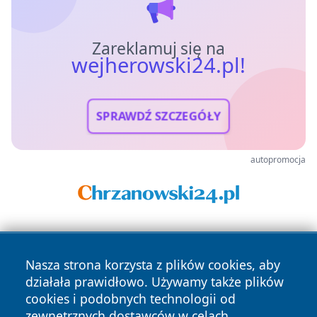
Zareklamuj się na
wejherowski24.pl!
SPRAWDŹ SZCZEGÓŁY
autopromocja
Nasza strona korzysta z plików cookies, aby
działała prawidłowo. Używamy także plików
cookies i podobnych technologii od
zewnętrznych dostawców w celach