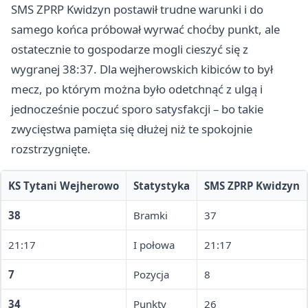
SMS ZPRP Kwidzyn postawił trudne warunki i do
samego końca próbował wyrwać choćby punkt, ale
ostatecznie to gospodarze mogli cieszyć się z
wygranej 38:37. Dla wejherowskich kibiców to był
mecz, po którym można było odetchnąć z ulgą i
jednocześnie poczuć sporo satysfakcji – bo takie
zwycięstwa pamięta się dłużej niż te spokojnie
rozstrzygnięte.
KS Tytani Wejherowo
Statystyka
SMS ZPRP Kwidzyn
38
Bramki
37
21:17
I połowa
21:17
7
Pozycja
8
34
Punkty
26