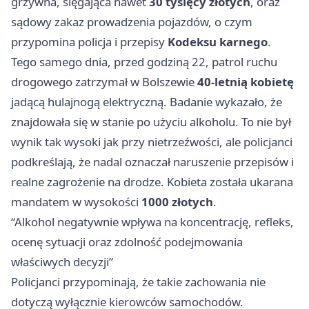
grzywna, sięgająca nawet
30 tysięcy złotych
, oraz
sądowy zakaz prowadzenia pojazdów, o czym
przypomina policja i przepisy
Kodeksu karnego
.
Tego samego dnia, przed godziną 22, patrol ruchu
drogowego zatrzymał w Bolszewie
40-letnią kobietę
jadącą hulajnogą elektryczną. Badanie wykazało, że
znajdowała się w stanie po użyciu alkoholu. To nie był
wynik tak wysoki jak przy nietrzeźwości, ale policjanci
podkreślają, że nadal oznaczał naruszenie przepisów i
realne zagrożenie na drodze. Kobieta została ukarana
mandatem w wysokości
1000 złotych
.
“Alkohol negatywnie wpływa na koncentrację, refleks,
ocenę sytuacji oraz zdolność podejmowania
właściwych decyzji”
Policjanci przypominają, że takie zachowania nie
dotyczą wyłącznie kierowców samochodów.